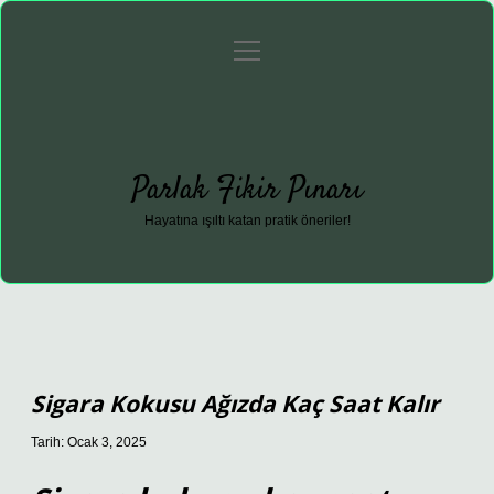
menüyü
Anasayfa
Gizlilik Politikası
Yasal Uyarı
aç
Hakkımızda
Parlak Fikir Pınarı
Hayatına ışıltı katan pratik öneriler!
Sigara Kokusu Ağızda Kaç Saat Kalır
Tarih: Ocak 3, 2025