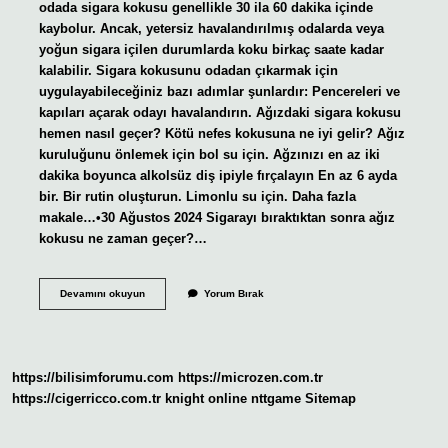
odada sigara kokusu genellikle 30 ila 60 dakika içinde
kaybolur. Ancak, yetersiz havalandırılmış odalarda veya
yoğun sigara içilen durumlarda koku birkaç saate kadar
kalabilir. Sigara kokusunu odadan çıkarmak için
uygulayabileceğiniz bazı adımlar şunlardır: Pencereleri ve
kapıları açarak odayı havalandırın. Ağızdaki sigara kokusu
hemen nasıl geçer? Kötü nefes kokusuna ne iyi gelir? Ağız
kuruluğunu önlemek için bol su için. Ağzınızı en az iki
dakika boyunca alkolsüz diş ipiyle fırçalayın En az 6 ayda
bir. Bir rutin oluşturun. Limonlu su için. Daha fazla
makale…•30 Ağustos 2024 Sigarayı bıraktıktan sonra ağız
kokusu ne zaman geçer?…
Sigara
Devamını okuyun
Yorum Bırak
Kokusu
Ağızda
Kaç
Saat
Kalır
https://bilisimforumu.com
https://microzen.com.tr
https://cigerricco.com.tr
knight online
nttgame
Sitemap