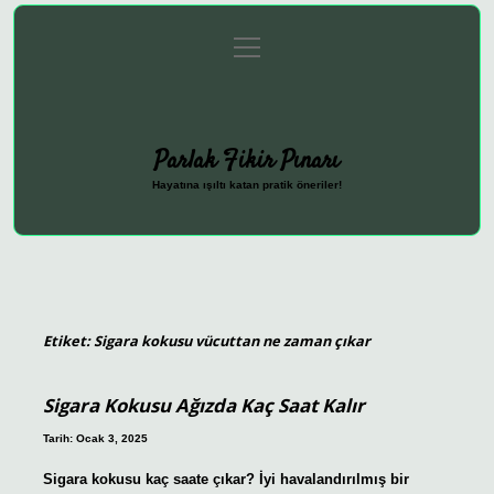
menüyü
Anasayfa
Gizlilik Politikası
Yasal Uyarı
aç
Hakkımızda
Parlak Fikir Pınarı
Hayatına ışıltı katan pratik öneriler!
Etiket:
Sigara kokusu vücuttan ne zaman çıkar
Sigara Kokusu Ağızda Kaç Saat Kalır
Tarih: Ocak 3, 2025
Sigara kokusu kaç saate çıkar? İyi havalandırılmış bir