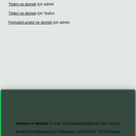
Tipten ne demek
için
admin
Tipten ne demek
için
Tayfun
Formalist analiz ne demek
için
admin
ino giriş
betexper giriş
Reklam ve İletişim:
E-mail:
backlinkpaneli@gmail.com
Teams:
forumhizmeti@gmail.com
Whatsapp: 0262 606 0 726
Telegram: