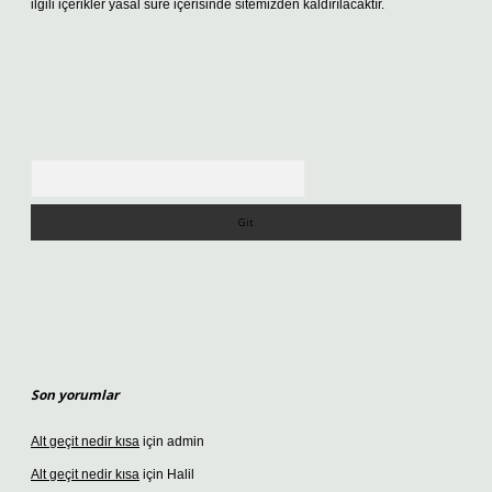
ilgili içerikler yasal süre içerisinde sitemizden kaldırılacaktır.
Arama
Son yorumlar
Alt geçit nedir kısa
için
admin
Alt geçit nedir kısa
için
Halil