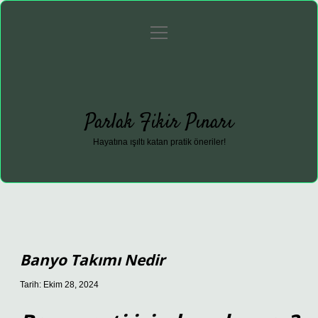
menüyü
Anasayfa
Gizlilik Politikası
Yasal Uyarı
aç
Hakkımızda
Parlak Fikir Pınarı
Hayatına ışıltı katan pratik öneriler!
Banyo Takımı Nedir
Tarih: Ekim 28, 2024