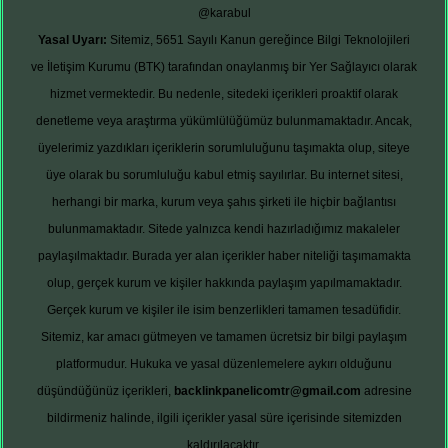
@karabul
Yasal Uyarı:
Sitemiz, 5651 Sayılı Kanun gereğince Bilgi Teknolojileri
ve İletişim Kurumu (BTK) tarafından onaylanmış bir Yer Sağlayıcı olarak
hizmet vermektedir. Bu nedenle, sitedeki içerikleri proaktif olarak
denetleme veya araştırma yükümlülüğümüz bulunmamaktadır. Ancak,
üyelerimiz yazdıkları içeriklerin sorumluluğunu taşımakta olup, siteye
üye olarak bu sorumluluğu kabul etmiş sayılırlar. Bu internet sitesi,
herhangi bir marka, kurum veya şahıs şirketi ile hiçbir bağlantısı
bulunmamaktadır. Sitede yalnızca kendi hazırladığımız makaleler
paylaşılmaktadır. Burada yer alan içerikler haber niteliği taşımamakta
olup, gerçek kurum ve kişiler hakkında paylaşım yapılmamaktadır.
Gerçek kurum ve kişiler ile isim benzerlikleri tamamen tesadüfidir.
Sitemiz, kar amacı gütmeyen ve tamamen ücretsiz bir bilgi paylaşım
platformudur. Hukuka ve yasal düzenlemelere aykırı olduğunu
düşündüğünüz içerikleri,
backlinkpanelicomtr@gmail.com
adresine
bildirmeniz halinde, ilgili içerikler yasal süre içerisinde sitemizden
kaldırılacaktır.