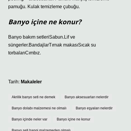
pamuğu. Kulak temizleme çubuğu.
Banyo içine ne konur?
Banyo bakım setleriSabun.Lif ve
süngerler.BandajlarTırnak makasıSıcak su
torbalarıCımbız.
Tarih:
Makaleler
Akrilik banyo seti ne demek
Banyo aksesuarları nelerdir
Banyo dolabı malzemesi ne olmalı
Banyo eşyaları nelerdir
Banyo içinde neler var
Banyo içine ne konur
Banyo seti hangi malzemeden olmalı