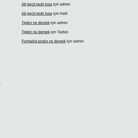
Alt geçit nedir kısa
için
admin
Alt geçit nedir kısa
için
Halil
Tipten ne demek
için
admin
Tipten ne demek
için
Tayfun
Formalist analiz ne demek
için
admin
.