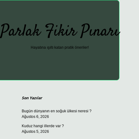
Parlak Fikir Pınarı
Hayatına ışıltı katan pratik öneriler!
Sidebar
ilbet güncel
Son Yazılar
Bugün dünyanın en soğuk ülkesi neresi ?
Ağustos 6, 2026
Kuduz hangi illerde var ?
Ağustos 5, 2026