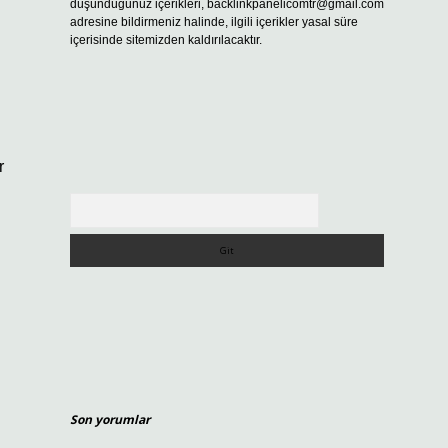
düşündüğünüz içerikleri,
backlinkpanelicomtr@gmail.com
adresine bildirmeniz halinde, ilgili içerikler yasal süre
içerisinde sitemizden kaldırılacaktır.
r
Arama
Son yorumlar