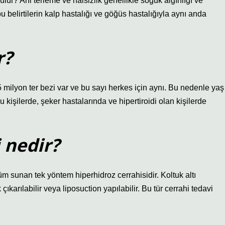
ülür? Ani terleme ve halsizlik genellikle soğuk algınlığı ve
bu belirtilerin kalp hastalığı ve göğüs hastalığıyla aynı anda
r?
n ter bezi var ve bu sayı herkes için aynı. Bu nedenle yaş
lu kişilerde, şeker hastalarında ve hipertiroidi olan kişilerde
 nedir?
üm sunan tek yöntem hiperhidroz cerrahisidir. Koltuk altı
çıkarılabilir veya liposuction yapılabilir. Bu tür cerrahi tedavi