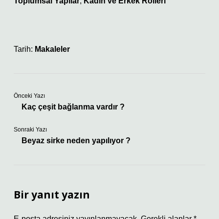
Toplumsal Yapılar
,
Kadın ve Erkek Rolleri
Tarih:
Makaleler
Önceki Yazı
Kaç çeşit bağlanma vardır ?
Sonraki Yazı
Beyaz sirke neden yapılıyor ?
Bir yanıt yazın
E-posta adresiniz yayınlanmayacak.
Gerekli alanlar
*