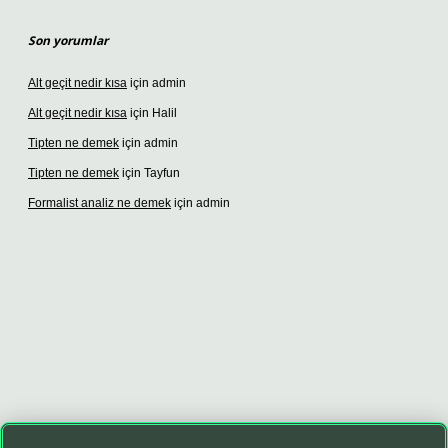
Son yorumlar
Alt geçit nedir kısa
için
admin
Alt geçit nedir kısa
için
Halil
Tipten ne demek
için
admin
Tipten ne demek
için
Tayfun
Formalist analiz ne demek
için
admin
exper giriş