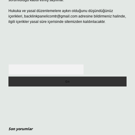
sorumluluğu kabul etmiş sayılırlar.
Hukuka ve yasal düzenlemelere aykırı olduğunu düşündüğünüz
içerikleri,
backlinkpanelicomtr@gmail.com
adresine bildirmeniz halinde,
ilgili içerikler yasal süre içerisinde sitemizden kaldırılacaktır.
Arama
Son yorumlar