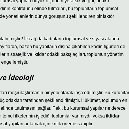
oplumsal yapıları büyük ölçüde hiyerarşik ve güç odaklı
 dinin kontrolünü elinde tutmaları, bu toplumların toplumsal
 de yönetilenlerin dünya görüşünü şekillendiren bir faktör
alabilmiştir? İlkçağ’da kadınların toplumsal ve siyasi alanda
kayıtlarda, bazen bu yapıların dışına çıkabilen kadın figürleri de
lerin stratejik ve iktidar odaklı bakış açıları, toplumun yönetim
 engellemiştir
.
e İdeoloji
arı meşrulaştırmanın bir yolu olarak inşa edilmiştir. Bu kurumlar
güç odakları tarafından şekillendirilmiştir. Hükümet, toplumun en
n elinde tutulmasını sağlar. Peki, bu kurumsal yapılar ne derece
 temel ilkelerinin işlediği toplumlar var mıydı, yoksa
iktidar
msal yapıları anlamak için kritik öneme sahiptir.