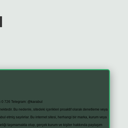
 0 726
Telegram: @karabul
ektedir. Bu nedenle, sitedeki içerikleri proaktif olarak denetleme veya
 etmiş sayılırlar. Bu internet sitesi, herhangi bir marka, kurum veya
niteliği taşımamakta olup, gerçek kurum ve kişiler hakkında paylaşım