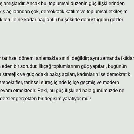
şlamışlardır
. Ancak bu, toplumsal düzenin güç ilişkilerinden
kış açılarından çok, demokratik katılım ve toplumsal etkileşim
lişkileri ile ne kadar bağlantılı bir şekilde dönüştüğünü gözler
r tarihsel dönemi anlamakla sınırlı değildir; aynı zamanda iktidar
den bir sorudur. İlkçağ toplumlarının güç yapıları, bugünün
 stratejik ve güç odaklı bakış açıları, kadınların ise demokratik
rspektifler, tarihsel süreç içinde iç içe geçmiş ve modern
devam etmektedir. Peki, bu güç ilişkileri hala günümüzde ne
dersler gerçekten bir değişim yaratıyor mu?