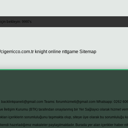
//cigerricco.com.tr
knight online
nttgame
Sitemap
:
backlinkpaneli@gmail.com
Teams:
forumhizmeti@gmail.com
Whatsapp: 0262 606
ve İletişim Kurumu (BTK) tarafından onaylanmış bir Yer Sağlayıcı olarak hizmet verm
rı içeriklerin sorumluluğunu taşımakta olup, siteye üye olarak bu sorumluluğu kabul
a kendi hazırladığımız makaleler paylaşılmaktadır. Burada yer alan içerikler haber 