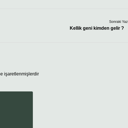
Sonraki Yaz
Kellik geni kimden gelir ?
le işaretlenmişlerdir