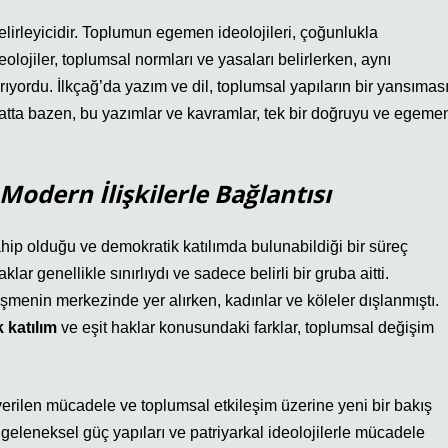
elirleyicidir. Toplumun egemen ideolojileri, çoğunlukla
olojiler, toplumsal normları ve yasaları belirlerken, aynı
ırıyordu. İlkçağ’da yazım ve dil, toplumsal yapıların bir yansımas
. Hatta bazen, bu yazımlar ve kavramlar, tek bir doğruyu ve egeme
 Modern İlişkilerle Bağlantısı
ahip olduğu ve demokratik katılımda bulunabildiği bir süreç
ar genellikle sınırlıydı ve sadece belirli bir gruba aitti.
şmenin merkezinde yer alırken, kadınlar ve köleler dışlanmıştı.
 katılım
ve eşit haklar konusundaki farklar, toplumsal değişim
verilen mücadele ve toplumsal etkileşim üzerine yeni bir bakış
 geleneksel güç yapıları ve patriyarkal ideolojilerle mücadele