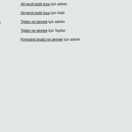
Alt geçit nedir kısa
için
admin
Alt geçit nedir kısa
için
Halil
Tipten ne demek
için
admin
ı
Tipten ne demek
için
Tayfun
Formalist analiz ne demek
için
admin