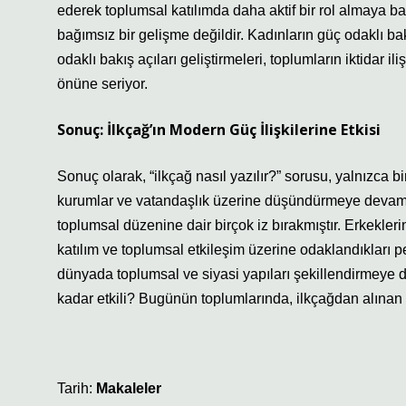
ederek toplumsal katılımda daha aktif bir rol almaya ba
bağımsız bir gelişme değildir. Kadınların güç odaklı ba
odaklı bakış açıları geliştirmeleri, toplumların iktidar i
önüne seriyor.
Sonuç: İlkçağ’ın Modern Güç İlişkilerine Etkisi
Sonuç olarak, “ilkçağ nasıl yazılır?” sorusu, yalnızca bi
kurumlar ve vatandaşlık üzerine düşündürmeye devam e
toplumsal düzenine dair birçok iz bırakmıştır. Erkeklerin
katılım ve toplumsal etkileşim üzerine odaklandıkları pe
dünyada toplumsal ve siyasi yapıları şekillendirmeye 
kadar etkili? Bugünün toplumlarında, ilkçağdan alınan 
Tarih:
Makaleler