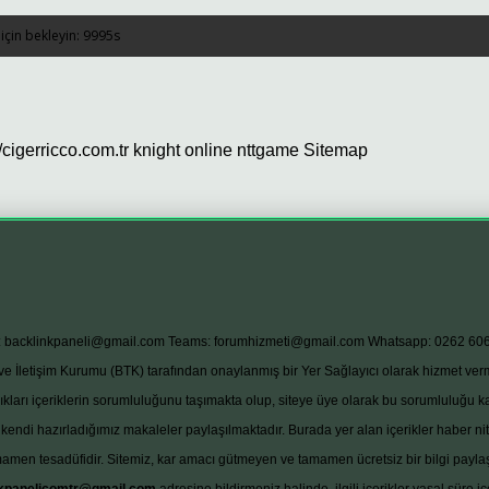
//cigerricco.com.tr
knight online
nttgame
Sitemap
:
backlinkpaneli@gmail.com
Teams:
forumhizmeti@gmail.com
Whatsapp: 0262 606
ve İletişim Kurumu (BTK) tarafından onaylanmış bir Yer Sağlayıcı olarak hizmet verm
rı içeriklerin sorumluluğunu taşımakta olup, siteye üye olarak bu sorumluluğu kabul
a kendi hazırladığımız makaleler paylaşılmaktadır. Burada yer alan içerikler haber 
tamamen tesadüfidir. Sitemiz, kar amacı gütmeyen ve tamamen ücretsiz bir bilgi pay