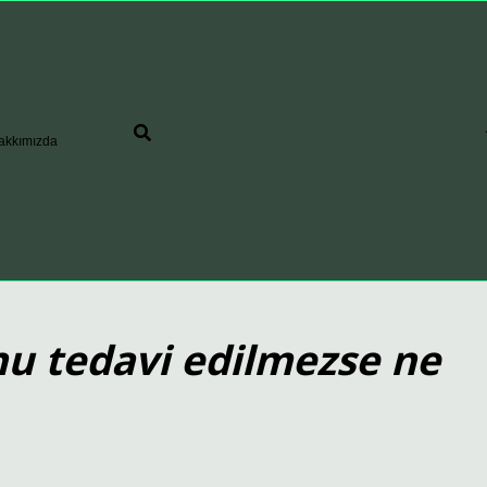
akkımızda
nu tedavi edilmezse ne