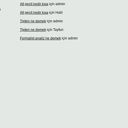
Alt geçit nedir kısa
için
admin
ı
Alt geçit nedir kısa
için
Halil
Tipten ne demek
için
admin
Tipten ne demek
için
Tayfun
Formalist analiz ne demek
için
admin