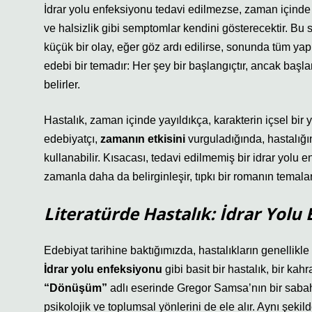
İdrar yolu enfeksiyonu tedavi edilmezse, zaman içinde i
ve halsizlik gibi semptomlar kendini gösterecektir. Bu 
küçük bir olay, eğer göz ardı edilirse, sonunda tüm yap
edebi bir temadır: Her şey bir başlangıçtır, ancak başl
belirler.
Hastalık, zaman içinde yayıldıkça, karakterin içsel bir 
edebiyatçı,
zamanın etkisini
vurguladığında, hastalığın
kullanabilir. Kısacası, tedavi edilmemiş bir idrar yolu 
zamanla daha da belirginleşir, tıpkı bir romanın temala
Literatürde Hastalık: İdrar Yolu
Edebiyat tarihine baktığımızda, hastalıkların genellikle
İdrar yolu enfeksiyonu
gibi basit bir hastalık, bir k
“Dönüşüm”
adlı eserinde Gregor Samsa’nın bir sabah 
psikolojik ve toplumsal yönlerini de ele alır. Aynı şekil