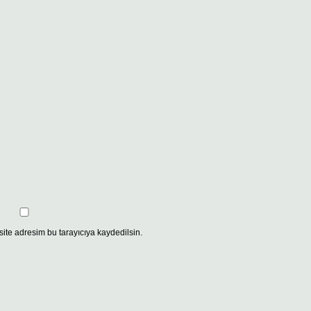
ite adresim bu tarayıcıya kaydedilsin.