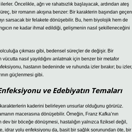
lerler. Öncelikle, ağrı ve rahatsızlık başlayacak, ardından ateş
süreç, bir romanın akışına benzer: Bir karakterin başından geçen
ıyı sarsacak bir felakete dönüşebilir. Bu, hem biyolojik hem de
angıcın ne kadar ihmal edildiği, gelişmenin nasıl şekilleneceğini
yolculuğa çıkması gibi, bedensel süreçler de değişir. Bir
 vücutta nasıl yayıldığını anlatmak için benzer bir metafor
enfeksiyonu, hastanın bedeninde ve ruhunda izler bırakır; bu izler
rının güçlenmesi gibi.
 Enfeksiyonu ve Edebiyatın Temaları
 karakterlerin kaderini belirleyen unsurlar olduğunu görürüz.
ahramanın macerasına dönüşebilir. Örneğin, Franz Kafka’nın
dev bir böceğe dönüşmesi, hastalığın yalnızca fiziksel değil,
de, idrar yolu enfeksiyonu da, basit bir sağlık sorunundan öte, bir