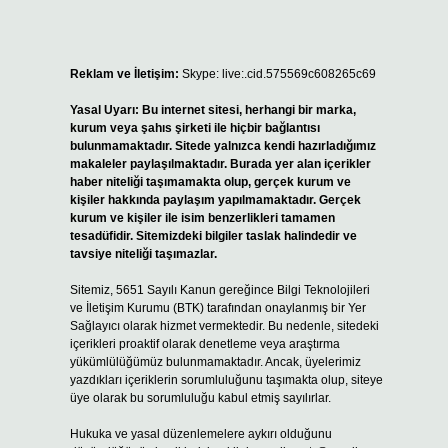
Reklam ve İletişim:
Skype: live:.cid.575569c608265c69
Yasal Uyarı:
Bu internet sitesi, herhangi bir marka,
kurum veya şahıs şirketi ile hiçbir bağlantısı
bulunmamaktadır. Sitede yalnızca kendi hazırladığımız
makaleler paylaşılmaktadır. Burada yer alan içerikler
haber niteliği taşımamakta olup, gerçek kurum ve
kişiler hakkında paylaşım yapılmamaktadır. Gerçek
kurum ve kişiler ile isim benzerlikleri tamamen
tesadüfidir. Sitemizdeki bilgiler taslak halindedir ve
tavsiye niteliği taşımazlar.
Sitemiz, 5651 Sayılı Kanun gereğince Bilgi Teknolojileri
ve İletişim Kurumu (BTK) tarafından onaylanmış bir Yer
Sağlayıcı olarak hizmet vermektedir. Bu nedenle, sitedeki
içerikleri proaktif olarak denetleme veya araştırma
yükümlülüğümüz bulunmamaktadır. Ancak, üyelerimiz
yazdıkları içeriklerin sorumluluğunu taşımakta olup, siteye
üye olarak bu sorumluluğu kabul etmiş sayılırlar.
Hukuka ve yasal düzenlemelere aykırı olduğunu