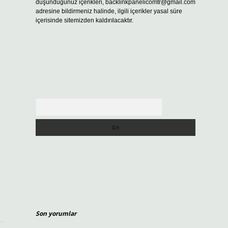
düşündüğünüz içerikleri,
backlinkpanelicomtr@gmail.com
adresine bildirmeniz halinde, ilgili içerikler yasal süre
içerisinde sitemizden kaldırılacaktır.
Arama
Son yorumlar