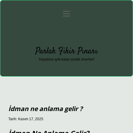
menüyü
Anasayfa
Gizlilik Politikası
Yasal Uyarı
aç
Hakkımızda
Parlak Fikir Pınarı
Hayatına ışıltı katan pratik öneriler!
İdman ne anlama gelir ?
Tarih: Kasım 17, 2025