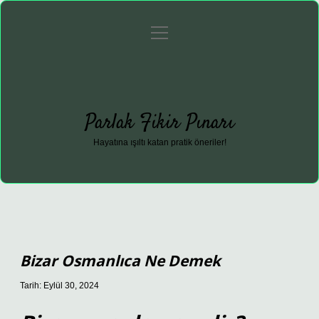
menüyü
Anasayfa
Gizlilik Politikası
Yasal Uyarı
aç
Hakkımızda
Parlak Fikir Pınarı
Hayatına ışıltı katan pratik öneriler!
Bizar Osmanlıca Ne Demek
Tarih: Eylül 30, 2024