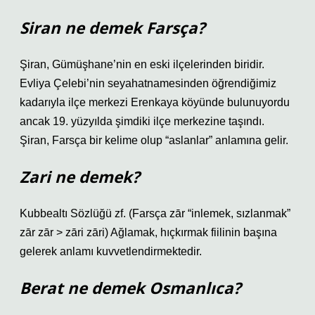
Siran ne demek Farsça?
Şiran, Gümüşhane’nin en eski ilçelerinden biridir.
Evliya Çelebi’nin seyahatnamesinden öğrendiğimiz
kadarıyla ilçe merkezi Erenkaya köyünde bulunuyordu
ancak 19. yüzyılda şimdiki ilçe merkezine taşındı.
Şiran, Farsça bir kelime olup “aslanlar” anlamına gelir.
Zari ne demek?
Kubbealtı Sözlüğü zf. (Farsça zār “inlemek, sızlanmak”
zār zār > zāri zāri) Ağlamak, hıçkırmak fiilinin başına
gelerek anlamı kuvvetlendirmektedir.
Berat ne demek Osmanlıca?