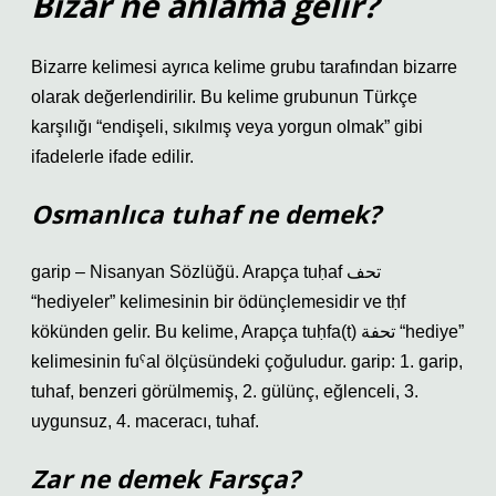
Bizar ne anlama gelir?
Bizarre kelimesi ayrıca kelime grubu tarafından bizarre
olarak değerlendirilir. Bu kelime grubunun Türkçe
karşılığı “endişeli, sıkılmış veya yorgun olmak” gibi
ifadelerle ifade edilir.
Osmanlıca tuhaf ne demek?
garip – Nisanyan Sözlüğü. Arapça tuḥaf تحف
“hediyeler” kelimesinin bir ödünçlemesidir ve tḥf
kökünden gelir. Bu kelime, Arapça tuḥfa(t) تحفة “hediye”
kelimesinin fuˁal ölçüsündeki çoğuludur. garip: 1. garip,
tuhaf, benzeri görülmemiş, 2. gülünç, eğlenceli, 3.
uygunsuz, 4. maceracı, tuhaf.
Zar ne demek Farsça?