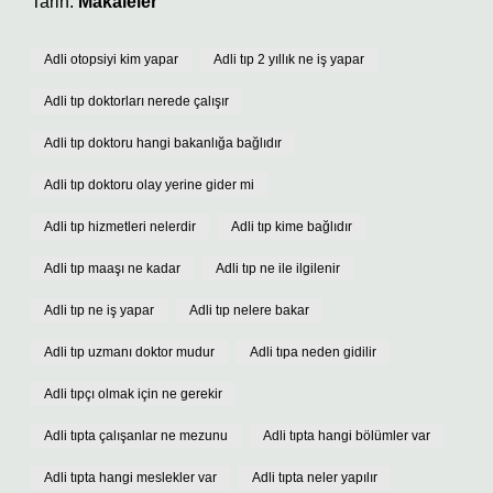
Tarih:
Makaleler
Adli otopsiyi kim yapar
Adli tıp 2 yıllık ne iş yapar
Adli tıp doktorları nerede çalışır
Adli tıp doktoru hangi bakanlığa bağlıdır
Adli tıp doktoru olay yerine gider mi
Adli tıp hizmetleri nelerdir
Adli tıp kime bağlıdır
Adli tıp maaşı ne kadar
Adli tıp ne ile ilgilenir
Adli tıp ne iş yapar
Adli tıp nelere bakar
Adli tıp uzmanı doktor mudur
Adli tıpa neden gidilir
Adli tıpçı olmak için ne gerekir
Adli tıpta çalışanlar ne mezunu
Adli tıpta hangi bölümler var
Adli tıpta hangi meslekler var
Adli tıpta neler yapılır