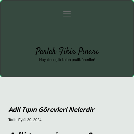
menüyü
Anasayfa
Gizlilik Politikası
Yasal Uyarı
aç
Hakkımızda
Parlak Fikir Pınarı
Hayatına ışıltı katan pratik öneriler!
Adli Tıpın Görevleri Nelerdir
Tarih: Eylül 30, 2024