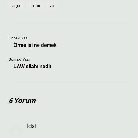
argo
kullan
zc
Önceki Yazı
Örme işi ne demek
Sonraki Yazı
LAW silahı nedir
6 Yorum
İclal