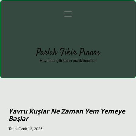
menüyü
Anasayfa
Gizlilik Politikası
Yasal Uyarı
aç
Hakkımızda
Parlak Fikir Pınarı
Hayatına ışıltı katan pratik öneriler!
Yavru Kuşlar Ne Zaman Yem Yemeye
Başlar
Tarih: Ocak 12, 2025