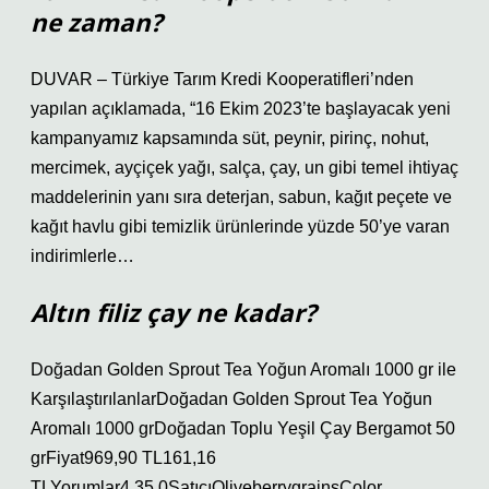
ne zaman?
DUVAR – Türkiye Tarım Kredi Kooperatifleri’nden
yapılan açıklamada, “16 Ekim 2023’te başlayacak yeni
kampanyamız kapsamında süt, peynir, pirinç, nohut,
mercimek, ayçiçek yağı, salça, çay, un gibi temel ihtiyaç
maddelerinin yanı sıra deterjan, sabun, kağıt peçete ve
kağıt havlu gibi temizlik ürünlerinde yüzde 50’ye varan
indirimlerle…
Altın filiz çay ne kadar?
Doğadan Golden Sprout Tea Yoğun Aromalı 1000 gr ile
KarşılaştırılanlarDoğadan Golden Sprout Tea Yoğun
Aromalı 1000 grDoğadan Toplu Yeşil Çay Bergamot 50
grFiyat969,90 TL161,16
TLYorumlar4,35,0SatıcıOliveberrygrainsColor