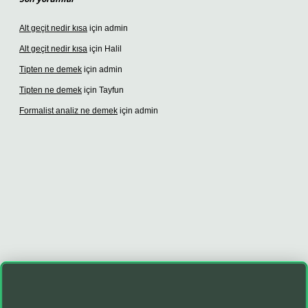
Alt geçit nedir kısa
için
admin
Alt geçit nedir kısa
için
Halil
Tipten ne demek
için
admin
Tipten ne demek
için
Tayfun
Formalist analiz ne demek
için
admin
o giriş
betexper giriş