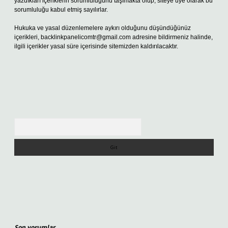
yazdıkları içeriklerin sorumluluğunu taşımakta olup, siteye üye olarak bu
sorumluluğu kabul etmiş sayılırlar.
Hukuka ve yasal düzenlemelere aykırı olduğunu düşündüğünüz
içerikleri,
backlinkpanelicomtr@gmail.com
adresine bildirmeniz halinde,
ilgili içerikler yasal süre içerisinde sitemizden kaldırılacaktır.
Arama
Son yorumlar