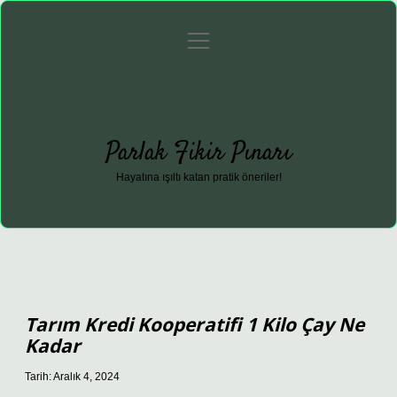
menüyü
Anasayfa
Gizlilik Politikası
Yasal Uyarı
aç
Hakkımızda
Parlak Fikir Pınarı
Hayatına ışıltı katan pratik öneriler!
Tarım Kredi Kooperatifi 1 Kilo Çay Ne
Kadar
Tarih: Aralık 4, 2024