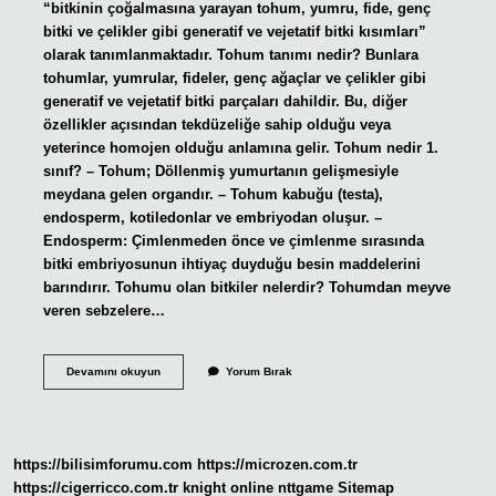
“bitkinin çoğalmasına yarayan tohum, yumru, fide, genç
bitki ve çelikler gibi generatif ve vejetatif bitki kısımları”
olarak tanımlanmaktadır. Tohum tanımı nedir? Bunlara
tohumlar, yumrular, fideler, genç ağaçlar ve çelikler gibi
generatif ve vejetatif bitki parçaları dahildir. Bu, diğer
özellikler açısından tekdüzeliğe sahip olduğu veya
yeterince homojen olduğu anlamına gelir. Tohum nedir 1.
sınıf? – Tohum; Döllenmiş yumurtanın gelişmesiyle
meydana gelen organdır. – Tohum kabuğu (testa),
endosperm, kotiledonlar ve embriyodan oluşur. –
Endosperm: Çimlenmeden önce ve çimlenme sırasında
bitki embriyosunun ihtiyaç duyduğu besin maddelerini
barındırır. Tohumu olan bitkiler nelerdir? Tohumdan meyve
veren sebzelere…
Tohum
Devamını okuyun
Yorum Bırak
Bir
Bitki
Mi
https://bilisimforumu.com
https://microzen.com.tr
https://cigerricco.com.tr
knight online
nttgame
Sitemap