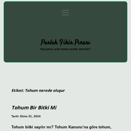
menüyü
Anasayfa
Gizlilik Politikası
Yasal Uyarı
aç
Hakkımızda
Parlak Fikir Pınarı
Hayatına ışıltı katan pratik öneriler!
Etiket:
Tohum nerede oluşur
Tohum Bir Bitki Mi
Tarih: Ekim 31, 2024
Tohum bitki sayılır mı? Tohum Kanunu’na göre tohum,