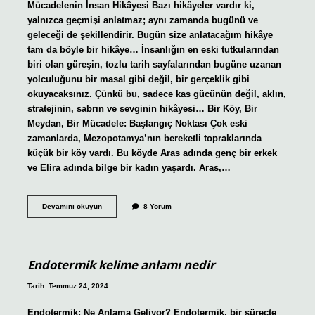
Mücadelenin İnsan Hikâyesi Bazı hikâyeler vardır ki,
yalnızca geçmişi anlatmaz; aynı zamanda bugünü ve
geleceği de şekillendirir. Bugün size anlatacağım hikâye
tam da böyle bir hikâye… İnsanlığın en eski tutkularından
biri olan güreşin, tozlu tarih sayfalarından bugüne uzanan
yolculuğunu bir masal gibi değil, bir gerçeklik gibi
okuyacaksınız. Çünkü bu, sadece kas gücünün değil, aklın,
stratejinin, sabrın ve sevginin hikâyesi… Bir Köy, Bir
Meydan, Bir Mücadele: Başlangıç Noktası Çok eski
zamanlarda, Mezopotamya’nın bereketli topraklarında
küçük bir köy vardı. Bu köyde Aras adında genç bir erkek
ve Elira adında bilge bir kadın yaşardı. Aras,…
Güreş
Devamını okuyun
8 Yorum
ne
zaman
ortaya
çıktı
?
Endotermik kelime anlamı nedir
Tarih: Temmuz 24, 2024
Endotermik: Ne Anlama Geliyor? Endotermik, bir süreçte