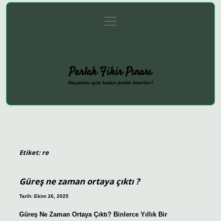
menüyü
Anasayfa
Gizlilik Politikası
Yasal Uyarı
aç
Hakkımızda
Parlak Fikir Pınarı
Hayatına ışıltı katan pratik öneriler!
Etiket:
re
Güreş ne zaman ortaya çıktı ?
Tarih: Ekim 26, 2025
Güreş Ne Zaman Ortaya Çıktı? Binlerce Yıllık Bir