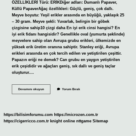
ÖZELLİKLERİ Türü: ERİKDiğer adları: Dumanlı Papaver,
Küllü PapaverAğaç özellikleri: Güçlü, geniş, çok dallı.
Meyve boyutu: Yeşil erikler arasında en büyüğü, yaklaşık 25
– 30 gram. Meyve şekli: Yuvarlak, belirgin bir göbek
çizgisine sahip10 çizgi daha En iyi erik cinsi hangisi? En
iyi erik fidanı hangisidir? Genellikle oval (yumurta şeklinde)
meyvelere sahip olan Avrupa grubu erikleri, ülkemizde en
yüksek erik üretim oranına sahiptir. Stanley eriği, Avrupa
erikleri arasında en çok tercih edilen ve yetiştirilen çeşittir.
Papazın eriği ne demek? Can grubu en yaygın yetiştirilen
erik çeşididir ve ağaçları geniş, sık dallı ve geniş taçlar
oluşturur.…
Papaz
Devamını okuyun
Yorum Bırak
Eriği
Ile
Can
Eriği
Aynı
https://bilisimforumu.com
https://microzen.com.tr
Mı
https://cigerricco.com.tr
knight online
nttgame
Sitemap