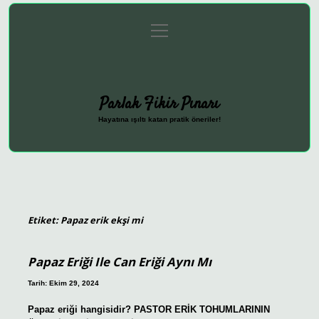
menüyü
Anasayfa
Gizlilik Politikası
Yasal Uyarı
aç
Hakkımızda
Parlak Fikir Pınarı
Hayatına ışıltı katan pratik öneriler!
Etiket:
Papaz erik ekşi mi
Papaz Eriği Ile Can Eriği Aynı Mı
Tarih: Ekim 29, 2024
Papaz eriği hangisidir? PASTOR ERİK TOHUMLARININ