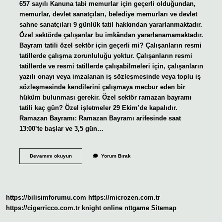
657 sayılı Kanuna tabi memurlar için geçerli olduğundan,
memurlar, devlet sanatçıları, belediye memurları ve devlet
sahne sanatçıları 9 günlük tatil hakkından yararlanmaktadır.
Özel sektörde çalışanlar bu imkândan yararlanamamaktadır.
Bayram tatili özel sektör için geçerli mi? Çalışanların resmi
tatillerde çalışma zorunluluğu yoktur. Çalışanların resmi
tatillerde ve resmi tatillerde çalışabilmeleri için, çalışanların
yazılı onayı veya imzalanan iş sözleşmesinde veya toplu iş
sözleşmesinde kendilerini çalışmaya mecbur eden bir
hüküm bulunması gerekir. Özel sektör ramazan bayramı
tatili kaç gün? Özel işletmeler 29 Ekim’de kapalıdır.
Ramazan Bayramı: Ramazan Bayramı arifesinde saat
13:00’te başlar ve 3,5 gün…
9
Devamını okuyun
Yorum Bırak
Gün
Bayram
Tatili
Kimler
Için
https://bilisimforumu.com
https://microzen.com.tr
Geçerli
https://cigerricco.com.tr
knight online
nttgame
Sitemap