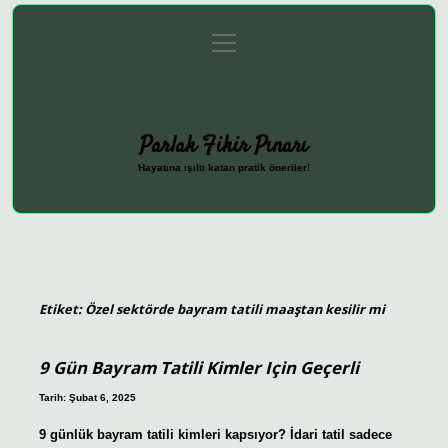
menüyü
Anasayfa
Gizlilik Politikası
Yasal Uyarı
aç
Hakkımızda
Parlak Fikir Pınarı
Hayatına ışıltı katan pratik öneriler!
Etiket:
Özel sektörde bayram tatili maaştan kesilir mi
9 Gün Bayram Tatili Kimler Için Geçerli
Tarih: Şubat 6, 2025
9 günlük bayram tatili kimleri kapsıyor? İdari tatil sadece