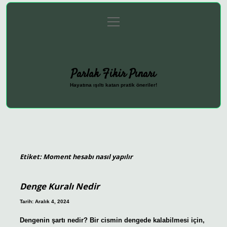
menüyü
Anasayfa
Gizlilik Politikası
Yasal Uyarı
aç
Hakkımızda
Parlak Fikir Pınarı
Hayatına ışıltı katan pratik öneriler!
Etiket:
Moment hesabı nasıl yapılır
Denge Kuralı Nedir
Tarih: Aralık 4, 2024
Dengenin şartı nedir? Bir cismin dengede kalabilmesi için,