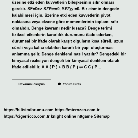
üzerine etki eden kuvvetlerin bileşkesinin sıfır olması
gerekir. SF=0=> S𝐹𝐹𝑥𝑥=0, S𝐹𝐹𝑦𝑦 =0. Bir cismin dengede
kalabilmesi için, üzerine etki eden kuvvetlerin pivot
noktasına veya eksene göre momentlerinin toplamı sıfır
olmalıdır. Denge kavramı nedir kısaca? Denge terimi
fiziksel etkenlerin kararlılık durumunu ifade ederken,
durumsal bir ifade olarak karşıt olguların kısa süreli, uzun
süreli veya kalıcı olabilen kararlı bir yapı oluşturması
anlamına gelir. Denge denklemi nasıl yazılır? Dengedeki bir
kimyasal reaksiyon dengeli bir kimyasal denklem olarak
ifade edilebilir. A A ( P ) + B B ( P ) ⇌ C C ( P…
Denge
Devamını okuyun
Yorum Bırak
Kuralı
Nedir
https://bilisimforumu.com
https://microzen.com.tr
https://cigerricco.com.tr
knight online
nttgame
Sitemap