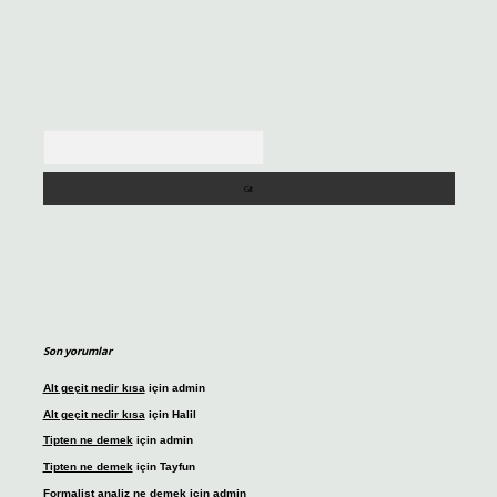
Arama
Son yorumlar
Alt geçit nedir kısa
için
admin
Alt geçit nedir kısa
için
Halil
Tipten ne demek
için
admin
Tipten ne demek
için
Tayfun
Formalist analiz ne demek
için
admin