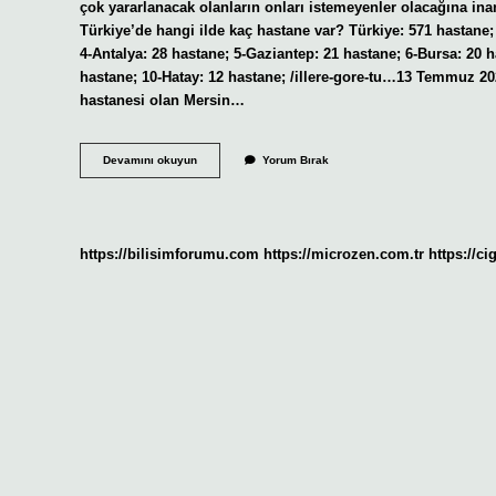
çok yararlanacak olanların onları istemeyenler olacağına inan
Türkiye’de hangi ilde kaç hastane var? Türkiye: 571 hastane; 
4-Antalya: 28 hastane; 5-Gaziantep: 21 hastane; 6-Bursa: 20 h
hastane; 10-Hatay: 12 hastane; /illere-gore-tu…13 Temmuz 202
hastanesi olan Mersin…
Türkiyede
Devamını okuyun
Yorum Bırak
En
Çok
Hastane
Hangi
Ilde
https://bilisimforumu.com
https://microzen.com.tr
https://ci