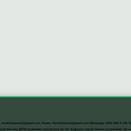
l:
backlinkpaneli@gmail.com
Teams:
forumhizmeti@gmail.com
Whatsapp: 0262 606 0 726
T
etişim Kurumu (BTK) tarafından onaylanmış bir Yer Sağlayıcı olarak hizmet vermektedir. Bu ne