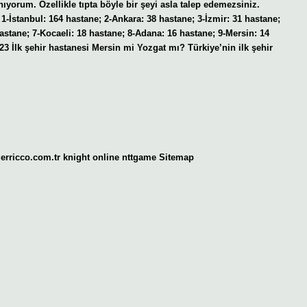
ıyorum. Özellikle tıpta böyle bir şeyi asla talep edemezsiniz.
1-İstanbul: 164 hastane; 2-Ankara: 38 hastane; 3-İzmir: 31 hastane;
astane; 7-Kocaeli: 18 hastane; 8-Adana: 16 hastane; 9-Mersin: 14
3 İlk şehir hastanesi Mersin mi Yozgat mı? Türkiye’nin ilk şehir
gerricco.com.tr
knight online
nttgame
Sitemap