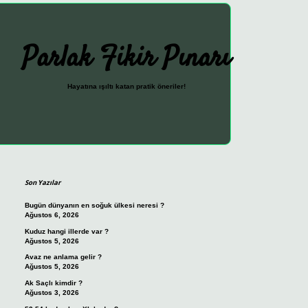
Parlak Fikir Pınarı
Hayatına ışıltı katan pratik öneriler!
Sidebar
ilbet güncel giriş adresi
vdcasi
Son Yazılar
Bugün dünyanın en soğuk ülkesi neresi ?
Ağustos 6, 2026
Kuduz hangi illerde var ?
Ağustos 5, 2026
Avaz ne anlama gelir ?
Ağustos 5, 2026
Ak Saçlı kimdir ?
Ağustos 3, 2026