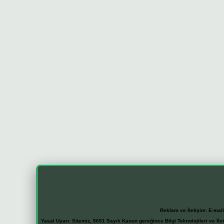
Reklam ve İletişim:
E-mai
Yasal Uyarı:
Sitemiz, 5651 Sayılı Kanun gereğince Bilgi Teknolojileri ve İl