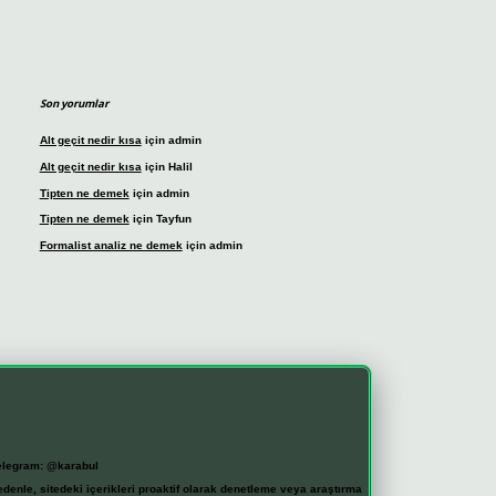
Son yorumlar
Alt geçit nedir kısa
için
admin
Alt geçit nedir kısa
için
Halil
Tipten ne demek
için
admin
Tipten ne demek
için
Tayfun
Formalist analiz ne demek
için
admin
elegram: @karabul
denle, sitedeki içerikleri proaktif olarak denetleme veya araştırma