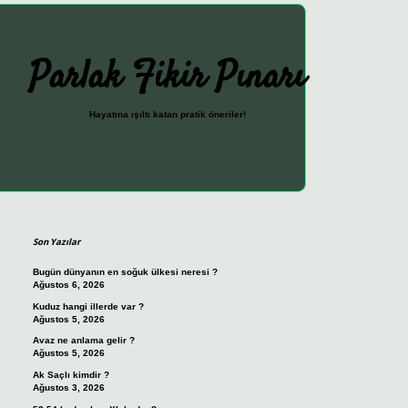
Parlak Fikir Pınarı
Hayatına ışıltı katan pratik öneriler!
Sidebar
ilbet güncel giriş adresi
vdcasino giriş
betexper giriş
Son Yazılar
Bugün dünyanın en soğuk ülkesi neresi ?
Ağustos 6, 2026
Kuduz hangi illerde var ?
Ağustos 5, 2026
Avaz ne anlama gelir ?
Ağustos 5, 2026
Ak Saçlı kimdir ?
Ağustos 3, 2026