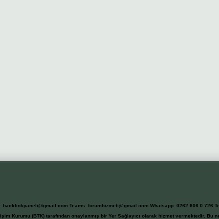
l:
backlinkpaneli@gmail.com
Teams:
forumhizmeti@gmail.com
Whatsapp: 0262 606 0 726
T
etişim Kurumu (BTK) tarafından onaylanmış bir Yer Sağlayıcı olarak hizmet vermektedir. Bu ne