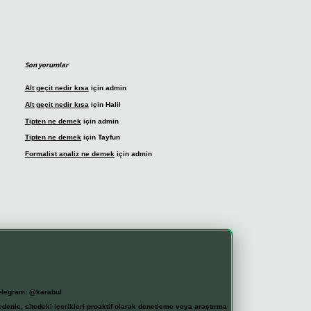
Son yorumlar
Alt geçit nedir kısa
için
admin
Alt geçit nedir kısa
için
Halil
Tipten ne demek
için
admin
Tipten ne demek
için
Tayfun
Formalist analiz ne demek
için
admin
elegram: @karabul
denle, sitedeki içerikleri proaktif olarak denetleme veya araştırma