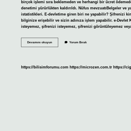
birçok işlemi sıra beklemeden ve herhangi bir ücret ödemede
denetimi yürürlükten kaldırıldı. Nüfus mevzuatıBelgeler ve yayı
istatistikleri. E-devletime giren biri ne yapabilir? Şifrenizi k
bilginize erişebilir ve sizin adınıza işlem yapabilir. e-Devlet 
isteyemez, şifrenizi isteyemez, şifrenizi görüntüleyemez veya
E-
Devamını okuyun
Yorum Bırak
Devlette
Yapılan
Işlemler
Nelerdir
https://bilisimforumu.com
https://microzen.com.tr
https://ci