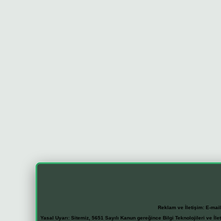
Reklam ve İletişim:
E-mai
Yasal Uyarı:
Sitemiz, 5651 Sayılı Kanun gereğince Bilgi Teknolojileri ve İl