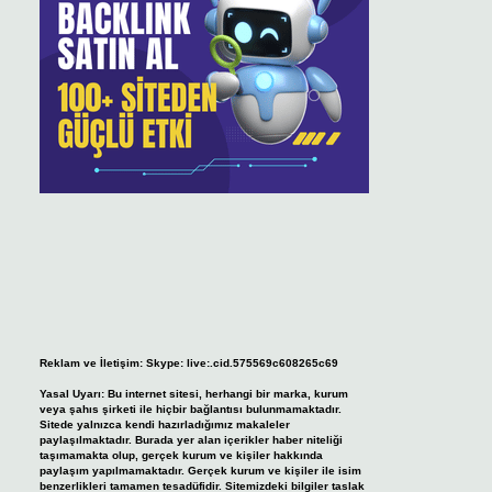
Reklam ve İletişim:
Skype: live:.cid.575569c608265c69
Yasal Uyarı:
Bu internet sitesi, herhangi bir marka, kurum
veya şahıs şirketi ile hiçbir bağlantısı bulunmamaktadır.
Sitede yalnızca kendi hazırladığımız makaleler
paylaşılmaktadır. Burada yer alan içerikler haber niteliği
taşımamakta olup, gerçek kurum ve kişiler hakkında
paylaşım yapılmamaktadır. Gerçek kurum ve kişiler ile isim
benzerlikleri tamamen tesadüfidir. Sitemizdeki bilgiler taslak