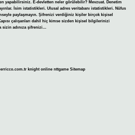
n yapabilirsiniz. E-devletten neler görülebilir? Mevzuat. Denetim
nlar. İsim istatistikleri. Ulusal adres veritabanı istatistikleri. Nüfus
imseyle paylaşmayın. Şifrenizi verdiğiniz kişiler birçok kişisel
Kapısı çalışanları dahil hiç kimse sizden kişisel bilgilerinizi
 sizin adınıza şifrenizi…
gerricco.com.tr
knight online
nttgame
Sitemap