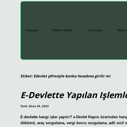
Anasayfa
Gizlilik Politikası
Yasal Uyarı
Hakkım
Etiket:
Edevlet şifresiyle banka hesabına girilir mi
E-Devlette Yapılan Işleml
Tarih: Ekim 28, 2024
E-devlette hangi işler yapılır? e-Devlet Kapısı üzerinden ha
dökümü, araç sorgulama, vergi borcu sorgulama, adli sicil so