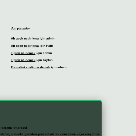
Son yorumlar
Alt geçit nedir kısa
için
admin
Alt geçit nedir kısa
için
Halil
Tipten ne demek
için
admin
Tipten ne demek
için
Tayfun
Formalist analiz ne demek
için
admin
elegram: @karabul
denle, sitedeki içerikleri proaktif olarak denetleme veya araştırma