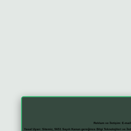
Reklam ve İletişim:
E-mai
Yasal Uyarı:
Sitemiz, 5651 Sayılı Kanun gereğince Bilgi Teknolojileri ve İl