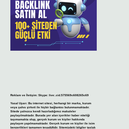
Reklam ve İletişim:
Skype: live:.cid.575569c608265c69
Yasal Uyarı:
Bu internet sitesi, herhangi bir marka, kurum
veya şahıs şirketi ile hiçbir bağlantısı bulunmamaktadır.
Sitede yalnızca kendi hazırladığımız makaleler
paylaşılmaktadır. Burada yer alan içerikler haber niteliği
taşımamakta olup, gerçek kurum ve kişiler hakkında
paylaşım yapılmamaktadır. Gerçek kurum ve kişiler ile isim
benzerlikleri tamamen tesadüfidir. Sitemizdeki bilgiler taslak