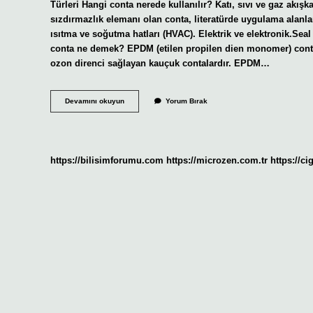
Türleri Hangi conta nerede kullanılır? Katı, sıvı ve gaz akış
sızdırmazlık elemanı olan conta, literatürde uygulama alanları
ısıtma ve soğutma hatları (HVAC). Elektrik ve elektronik.Sea
conta ne demek? EPDM (etilen propilen dien monomer) contal
ozon direnci sağlayan kauçuk contalardır. EPDM…
Conta
Devamını okuyun
Yorum Bırak
Çeşitleri
Nelerdir
https://bilisimforumu.com
https://microzen.com.tr
https://ci