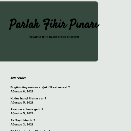
Parlak Fikir Pınarı
Hayatına ışıltı katan pratik öneriler!
Sidebar
ilbet güncel giriş adresi
vdcas
Son Yazılar
Bugün dünyanın en soğuk ülkesi neresi ?
Ağustos 6, 2026
Kuduz hangi illerde var ?
Ağustos 5, 2026
Avaz ne anlama gelir ?
Ağustos 5, 2026
Ak Saçlı kimdir ?
Ağustos 3, 2026