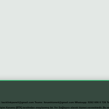
l:
backlinkpaneli@gmail.com
Teams:
forumhizmeti@gmail.com
Whatsapp: 0262 606 0 726
T
etişim Kurumu (BTK) tarafından onaylanmış bir Yer Sağlayıcı olarak hizmet vermektedir. Bu ne