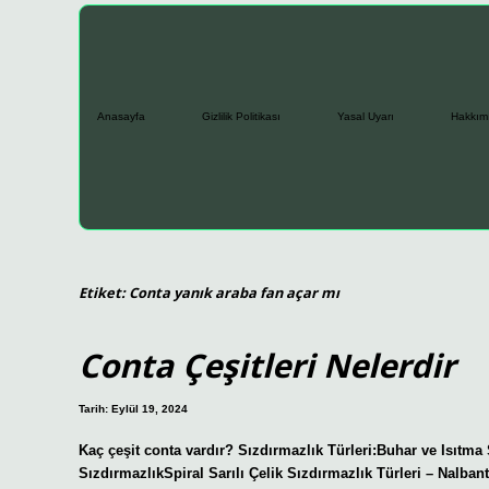
Anasayfa
Gizlilik Politikası
Yasal Uyarı
Hakkım
Etiket:
Conta yanık araba fan açar mı
Conta Çeşitleri Nelerdir
Tarih: Eylül 19, 2024
Kaç çeşit conta vardır? Sızdırmazlık Türleri:Buhar ve Isıtma
SızdırmazlıkSpiral Sarılı Çelik Sızdırmazlık Türleri – Nalba