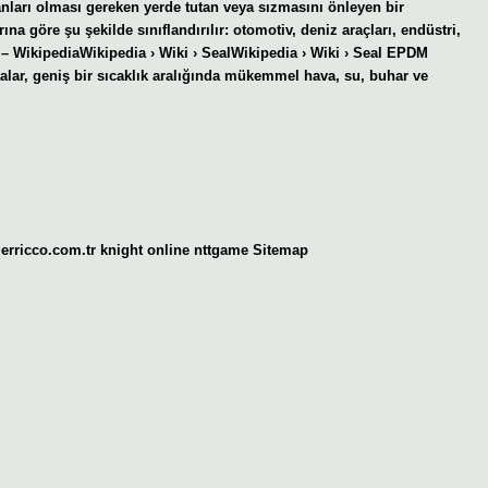
kanları olması gereken yerde tutan veya sızmasını önleyen bir
na göre şu şekilde sınıflandırılır: otomotiv, deniz araçları, endüstri,
l – WikipediaWikipedia › Wiki › SealWikipedia › Wiki › Seal EPDM
ar, geniş bir sıcaklık aralığında mükemmel hava, su, buhar ve
gerricco.com.tr
knight online
nttgame
Sitemap