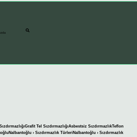
ızda
 SızdırmazlığıGrafit Tel SızdırmazlığıAsbestsiz SızdırmazlıkTeflon
ntoğluNalbantoğlu › Sızdırmazlık TürleriNalbantoğlu › Sızdırmazlık