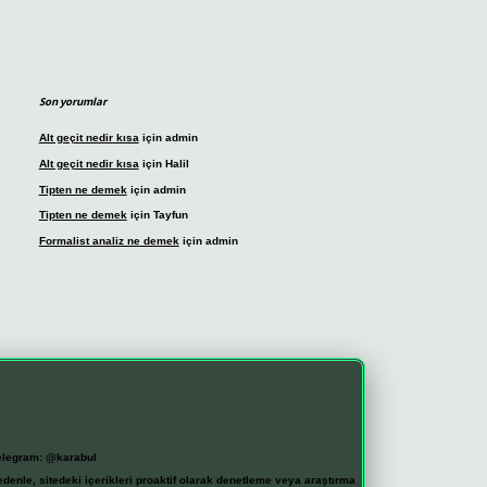
Son yorumlar
Alt geçit nedir kısa
için
admin
Alt geçit nedir kısa
için
Halil
Tipten ne demek
için
admin
Tipten ne demek
için
Tayfun
Formalist analiz ne demek
için
admin
elegram: @karabul
denle, sitedeki içerikleri proaktif olarak denetleme veya araştırma