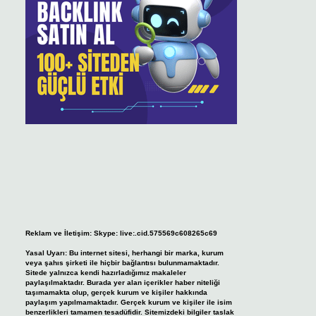
Reklam ve İletişim:
Skype: live:.cid.575569c608265c69
Yasal Uyarı:
Bu internet sitesi, herhangi bir marka, kurum
veya şahıs şirketi ile hiçbir bağlantısı bulunmamaktadır.
Sitede yalnızca kendi hazırladığımız makaleler
paylaşılmaktadır. Burada yer alan içerikler haber niteliği
taşımamakta olup, gerçek kurum ve kişiler hakkında
paylaşım yapılmamaktadır. Gerçek kurum ve kişiler ile isim
benzerlikleri tamamen tesadüfidir. Sitemizdeki bilgiler taslak