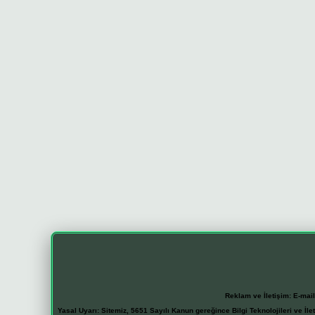
Reklam ve İletişim:
E-mai
Yasal Uyarı:
Sitemiz, 5651 Sayılı Kanun gereğince Bilgi Teknolojileri ve İl