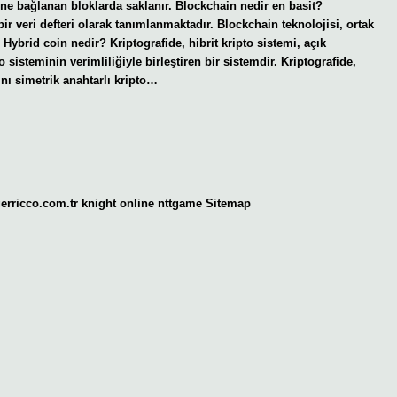
irine bağlanan bloklarda saklanır. Blockchain nedir en basit?
r veri defteri olarak tanımlanmaktadır. Blockchain teknolojisi, ortak
Hybrid coin nedir? Kriptografide, hibrit kripto sistemi, açık
o sisteminin verimliliğiyle birleştiren bir sistemdir. Kriptografide,
ğını simetrik anahtarlı kripto…
gerricco.com.tr
knight online
nttgame
Sitemap