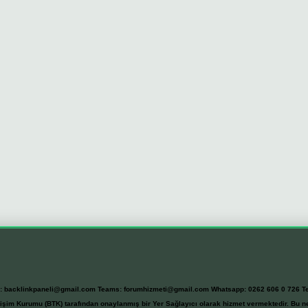
l:
backlinkpaneli@gmail.com
Teams:
forumhizmeti@gmail.com
Whatsapp: 0262 606 0 726
T
etişim Kurumu (BTK) tarafından onaylanmış bir Yer Sağlayıcı olarak hizmet vermektedir. Bu ne