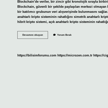
Blockchain’de veriler, bir zincir gibi kronolojik sırayla birb
Blockchain, güvenli bir şekilde paylaşılan merkezi olmayan bi
bir katılımcı grubunun veri alışverişinde bulunmasını sağlar. 
anahtarlı kripto sisteminin rahatlığını simetrik anahtarlı kript
hibrit kripto sistemi, açık anahtarlı kripto sisteminin rahatlı
Hibrit
Devamını okuyun
Yorum Bırak
Blockchain
Nedir
https://bilisimforumu.com
https://microzen.com.tr
https://ci