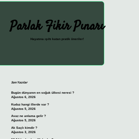
Parlak Fikir Pınarı
Hayatına ışıltı katan pratik öneriler!
Sidebar
ilbet güncel giriş adresi
vdcas
Son Yazılar
Bugün dünyanın en soğuk ülkesi neresi ?
Ağustos 6, 2026
Kuduz hangi illerde var ?
Ağustos 5, 2026
Avaz ne anlama gelir ?
Ağustos 5, 2026
Ak Saçlı kimdir ?
Ağustos 3, 2026