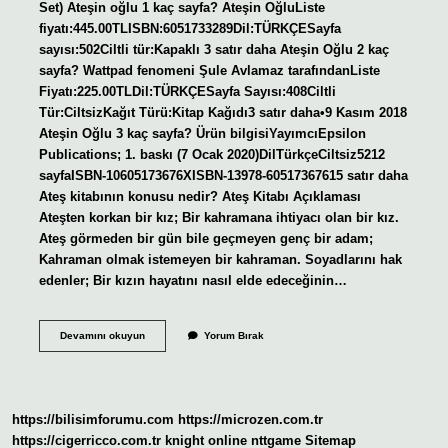
Set) Ateşin oğlu 1 kaç sayfa? Ateşin OğluListe
fiyatı:445.00TLISBN:6051733289Dil:TÜRKÇESayfa
sayısı:502Ciltli tür:Kapaklı 3 satır daha Ateşin Oğlu 2 kaç
sayfa? Wattpad fenomeni Şule Avlamaz tarafındanListe
Fiyatı:225.00TLDil:TÜRKÇESayfa Sayısı:408Ciltli
Tür:CiltsizKağıt Türü:Kitap Kağıdı3 satır daha•9 Kasım 2018
Ateşin Oğlu 3 kaç sayfa? Ürün bilgisiYayımcı‎Epsilon
Publications; 1. baskı (7 Ocak 2020)Dil‎TürkçeCiltsiz‎5212
sayfaISBN-10‎605173676XISBN-13‎978-60517367615 satır daha
Ateş kitabının konusu nedir? Ateş Kitabı Açıklaması
Ateşten korkan bir kız; Bir kahramana ihtiyacı olan bir kız.
Ateş görmeden bir gün bile geçmeyen genç bir adam;
Kahraman olmak istemeyen bir kahraman. Soyadlarını hak
edenler; Bir kızın hayatını nasıl elde edeceğinin…
Ateşin
Devamını okuyun
Yorum Bırak
Oğlu
Ne
Anlatıyor
https://bilisimforumu.com
https://microzen.com.tr
https://cigerricco.com.tr
knight online
nttgame
Sitemap