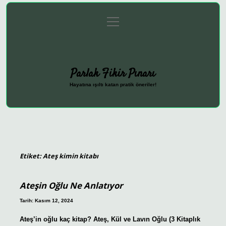
menüyü
Anasayfa
Gizlilik Politikası
Yasal Uyarı
aç
Hakkımızda
Parlak Fikir Pınarı
Hayatına ışıltı katan pratik öneriler!
Etiket:
Ateş kimin kitabı
Ateşin Oğlu Ne Anlatıyor
Tarih: Kasım 12, 2024
Ateş’in oğlu kaç kitap? Ateş, Kül ve Lavın Oğlu (3 Kitaplık