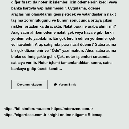
diğer fırsatı da noterlik işlemleri için ödemelerin kredi veya
banka kartıyla yapılabilmesidir. Uygulama, ödeme
araçlarının olanaklarını genişletecek ve vatandaşların nakit
taşıma zorunluluğunu ve bunun sonucunda ortaya çıkan
riskleri ortadan kaldıracaktır. Nakit para ile araba alınır mı?
Araç satın alırken ödeme nakit, çek veya havale gibi farklı
yöntemlerle yapılabilir. En çok tercih edilen yöntemler çek
ve havaledir. Araç satışında para nasıl ödenir? Satıcı adına
bir çek düzenlenir ve “Öde” yazılmalıdır. Alıcı, satıcı adına
bloke edilmiş çekle gelir. Çek, noter işlemleri sırasında
satıcıya verilir. Noter işlemi tamamlandıktan sonra, satıcı
bankaya gidip ücreti kendi…
Araç
Devamını okuyun
Yorum Bırak
Satışında
Nakit
Ödeme
Var
Mı
https://bilisimforumu.com
https://microzen.com.tr
https://cigerricco.com.tr
knight online
nttgame
Sitemap