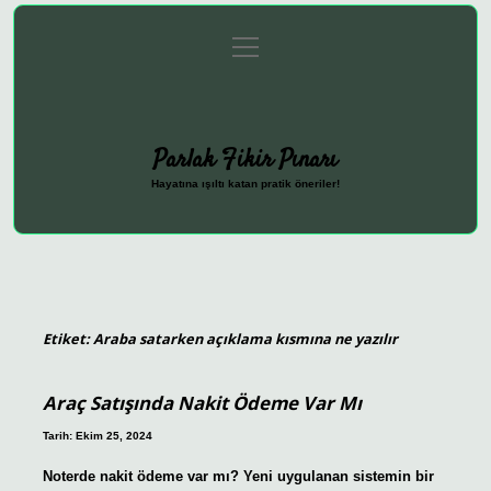
menüyü
Anasayfa
Gizlilik Politikası
Yasal Uyarı
aç
Hakkımızda
Parlak Fikir Pınarı
Hayatına ışıltı katan pratik öneriler!
Etiket:
Araba satarken açıklama kısmına ne yazılır
Araç Satışında Nakit Ödeme Var Mı
Tarih: Ekim 25, 2024
Noterde nakit ödeme var mı? Yeni uygulanan sistemin bir