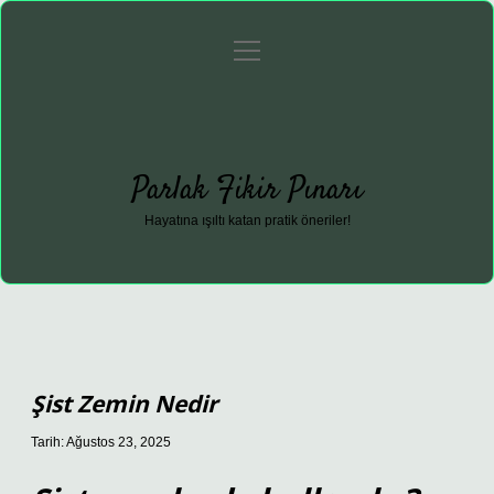
menüyü
Anasayfa
Gizlilik Politikası
Yasal Uyarı
aç
Hakkımızda
Parlak Fikir Pınarı
Hayatına ışıltı katan pratik öneriler!
Şist Zemin Nedir
Tarih: Ağustos 23, 2025