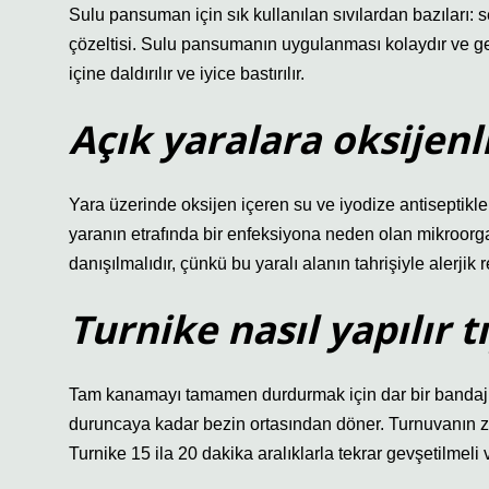
Sulu pansuman için sık kullanılan sıvılardan bazıları: se
çözeltisi. Sulu pansumanın uygulanması kolaydır ve gene
içine daldırılır ve iyice bastırılır.
Açık yaralara oksijenl
Yara üzerinde oksijen içeren su ve iyodize antiseptikle
yaranın etrafında bir enfeksiyona neden olan mikroorgani
danışılmalıdır, çünkü bu yaralı alanın tahrişiyle alerjik 
Turnike nasıl yapılır t
Tam kanamayı tamamen durdurmak için dar bir bandaj uy
duruncaya kadar bezin ortasından döner. Turnuvanın zam
Turnike 15 ila 20 dakika aralıklarla tekrar gevşetilmeli v