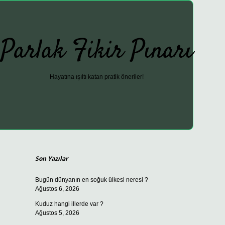
Parlak Fikir Pınarı
Hayatına ışıltı katan pratik öneriler!
Sidebar
ilbet günce
Son Yazılar
Bugün dünyanın en soğuk ülkesi neresi ?
Ağustos 6, 2026
Kuduz hangi illerde var ?
Ağustos 5, 2026