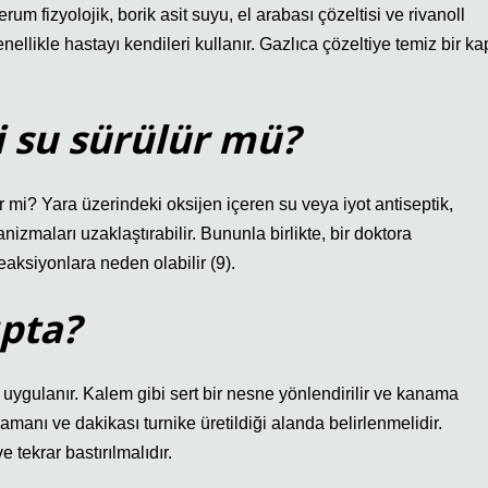
rum fizyolojik, borik asit suyu, el arabası çözeltisi ve rivanoll
llikle hastayı kendileri kullanır. Gazlıca çözeltiye temiz bir ka
i su sürülür mü?
r mi? Yara üzerindeki oksijen içeren su veya iyot antiseptik,
zmaları uzaklaştırabilir. Bununla birlikte, bir doktora
reaksiyonlara neden olabilir (9).
ıpta?
gulanır. Kalem gibi sert bir nesne yönlendirilir ve kanama
anı ve dakikası turnike üretildiği alanda belirlenmelidir.
e tekrar bastırılmalıdır.