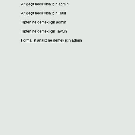
Alt geçit nedir kısa
için
admin
Alt geçit nedir kısa
için
Halil
Tipten ne demek
için
admin
Tipten ne demek
için
Tayfun
Formalist analiz ne demek
için
admin