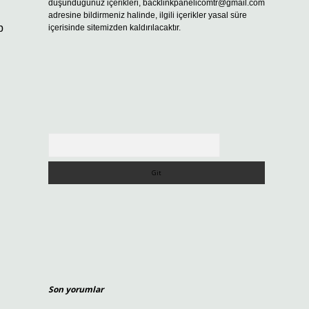
düşündüğünüz içerikleri,
backlinkpanelicomtr@gmail.com
adresine bildirmeniz halinde, ilgili içerikler yasal süre
p
içerisinde sitemizden kaldırılacaktır.
Arama
Son yorumlar