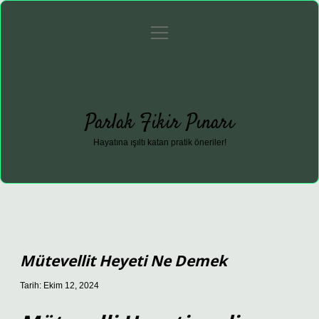
menüyü
Anasayfa
Gizlilik Politikası
Yasal Uyarı
aç
Hakkımızda
Parlak Fikir Pınarı
Hayatına ışıltı katan pratik öneriler!
Mütevellit Heyeti Ne Demek
Tarih: Ekim 12, 2024