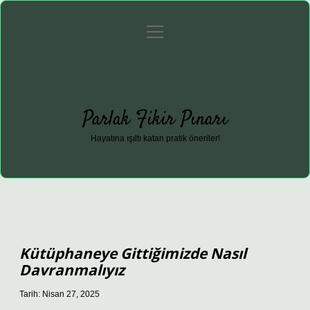
menüyü
Anasayfa
Gizlilik Politikası
Yasal Uyarı
aç
Hakkımızda
Parlak Fikir Pınarı
Hayatına ışıltı katan pratik öneriler!
Kütüphaneye Gittiğimizde Nasıl
Davranmalıyız
Tarih: Nisan 27, 2025