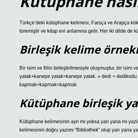
Kütüphane nasıl
Türkçe’deki kütüphane kelimesi, Farsça ve Arapça köke
türemiştir ve kitap evi anlamına gelir. Her iki dilde de k
Birleşik kelime örnekl
Bir isim ve fiilin birleştirilmesiyle oluşmuştur, bir isim
yatak+kanepe yatak=kanepe yatak. » dedi + dedikodu 
kapmak+kapmak=kapmak
Kütüphane birleşik ya
Kütüphane kelimesinin ayrı mı yoksa yan yana mı yazıld
kelimesinin doğru yazımı “Bibliothek” olup yan yana yaz