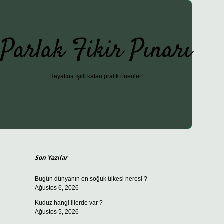
Parlak Fikir Pınarı
Hayatına ışıltı katan pratik öneriler!
Sidebar
ilbet güncel
Son Yazılar
Bugün dünyanın en soğuk ülkesi neresi ?
Ağustos 6, 2026
Kuduz hangi illerde var ?
Ağustos 5, 2026