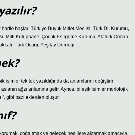
yazılır?
 harfle başlar: Türkiye Büyük Millet Meclisi, Türk Dil Kurumu,
fisi, Milli Kütüphane, Çocuk Esirgeme Kurumu, Atatürk Orman
akkalı; Türk Ocağı, Yeşilay Derneği, …
nek?
şik isimler tek tek yazıldığında da anlamlarını değiştirir:
slanın ağzı anlamına gelir. Ayrıca, bileşik isimler morfolojik
ve “. gibi bazı eklerden oluşur.
ıf?
, korumak, çoğaltmak ve gelecek nesillere aktarmak amacıyla