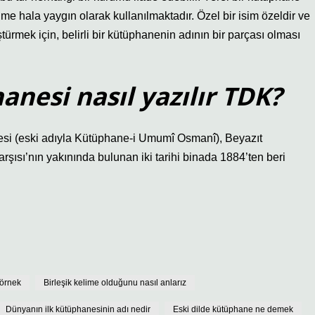
ime hala yaygın olarak kullanılmaktadır. Özel bir isim özeldir ve
ürmek için, belirli bir kütüphanenin adının bir parçası olması
nesi nasıl yazılır TDK?
esi (eski adıyla Kütüphane-i Umumî Osmanî), Beyazıt
şısı’nın yakınında bulunan iki tarihi binada 1884’ten beri
 örnek
Birleşik kelime olduğunu nasıl anlarız
Dünyanın ilk kütüphanesinin adı nedir
Eski dilde kütüphane ne demek