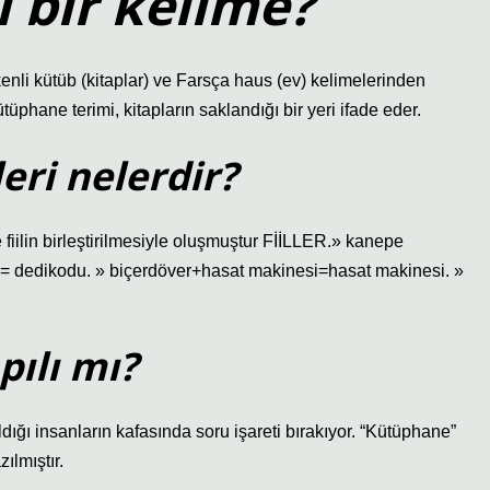
 bir kelime?
nli kütüb (kitaplar) ve Farsça haus (ev) kelimelerinden
ütüphane terimi, kitapların saklandığı bir yeri ifade eder.
eri nelerdir?
 ve fiilin birleştirilmesiyle oluşmuştur FİİLLER.» kanepe
= dedikodu. » biçerdöver+hasat makinesi=hasat makinesi. »
pılı mı?
ığı insanların kafasında soru işareti bırakıyor. “Kütüphane”
ılmıştır.