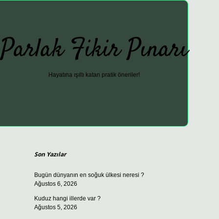
Parlak Fikir Pınarı
Hayatına ışıltı katan pratik öneriler!
Sidebar
ilbet günce
Son Yazılar
Bugün dünyanın en soğuk ülkesi neresi ?
Ağustos 6, 2026
Kuduz hangi illerde var ?
Ağustos 5, 2026