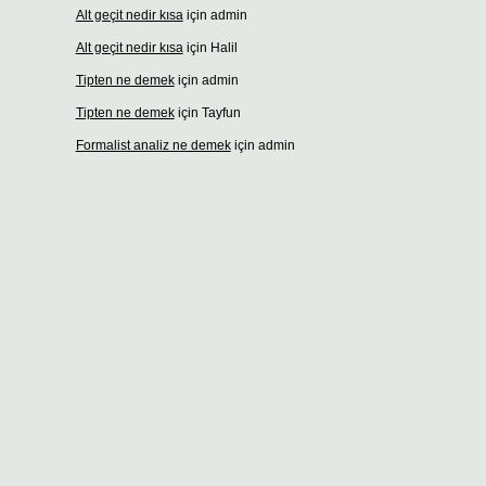
Alt geçit nedir kısa
için
admin
Alt geçit nedir kısa
için
Halil
Tipten ne demek
için
admin
Tipten ne demek
için
Tayfun
Formalist analiz ne demek
için
admin