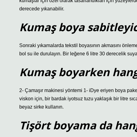
kumaşlar için özel olarak tasarlandıkları için yüzeyler
derecede yıkanabilir.
Kumaş boya sabitleyici
Sonraki yıkamalarda tekstil boyasının akmasını önlemek 
bol su ile durulayın. Bir leğene 6 litre 30 derecelik suy
Kumaş boyarken hangi 
2- Çamaşır makinesi yöntemi 1- iDye eriyen boya paketi
viskon için, bir bardak iyotsuz tuzu yaklaşık bir litre s
beyaz sirke kullanın.
Tişört boyama da han