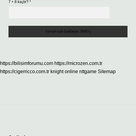
7 + 8 kaçtır?
*
https://bilisimforumu.com
https://microzen.com.tr
https://cigerricco.com.tr
knight online
nttgame
Sitemap
Sidebar