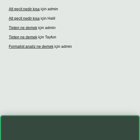
Alt geçit nedir kısa
için
admin
Alt geçit nedir kısa
için
Halil
Tipten ne demek
için
admin
Tipten ne demek
için
Tayfun
Formalist analiz ne demek
için
admin
dcasino giriş
betexper giriş