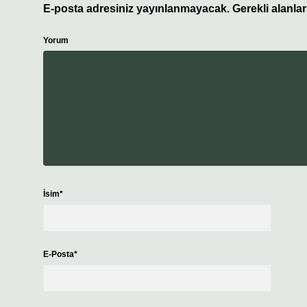
E-posta adresiniz yayınlanmayacak.
Gerekli alanla
Yorum
İsim*
E-Posta*