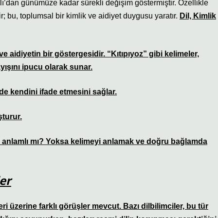
lı’dan günümüze kadar sürekli değişim göstermiştir. Özellikle
ir; bu, toplumsal bir kimlik ve aidiyet duygusu yaratır.
Dil, Kimlik
e aidiyetin bir göstergesidir. “Kıtıpıyoz” gibi kelimeler,
yışını ipucu olarak sunar.
de kendini ifade etmesini sağlar.
şturur.
eş anlamlı mı? Yoksa kelimeyi anlamak ve doğru bağlamda
er
ri üzerine farklı görüşler mevcut. Bazı dilbilimciler, bu tür