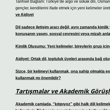
Tarihsel Bağlam: Türkiye’de argo ve sokak dili, Osman
gençler, kendilerini ifade etmek için yeni kelimeler üret
ve Aidiyet
Dil sadece iletişim aracı değil, aynı zamanda kimlik v
konuşanın yaşını, sosyal çevresini veya mizah anla
Kimlik Oluşumu: Yeni kelimeler, bireylerin grup için
Aidiyet: Ortak dil, topluluk üyeleri arasında bağ olu
Sizce, bir kelimeyi kullanmak, ona sahip olmakla 
kullanmak mı önemlidir?
Tartışmalar ve Akademik Görüşl
Akademik camiada, “kıtıpıyoz” gibi halk dili kelimele