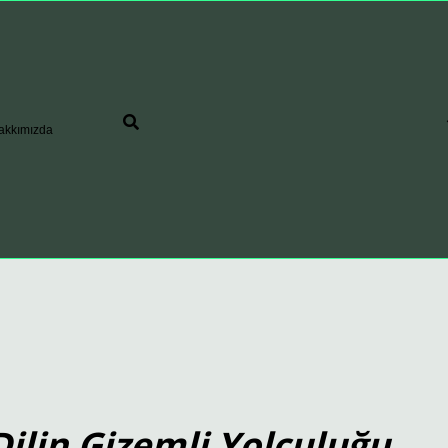
akkımızda
ilin Gizemli Yolculuğu