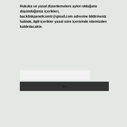
Hukuka ve yasal düzenlemelere aykırı olduğunu
düşündüğünüz içerikleri,
backlinkpanelicomtr@gmail.com
adresine bildirmeniz
halinde, ilgili içerikler yasal süre içerisinde sitemizden
kaldırılacaktır.
Arama