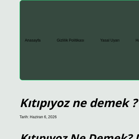
Anasayfa
Gizlilik Politikası
Yasal Uyarı
H
Kıtıpıyoz ne demek ?
Tarih: Haziran 6, 2026
Kıtıpıyoz Ne Demek? D