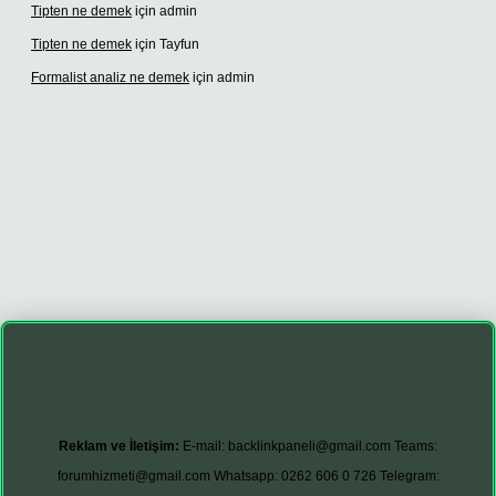
Tipten ne demek
için
admin
Tipten ne demek
için
Tayfun
Formalist analiz ne demek
için
admin
 güncel giriş adresi
vdcasino giriş
betexper giriş
Reklam ve İletişim:
E-mail:
backlinkpaneli@gmail.com
Teams:
forumhizmeti@gmail.com
Whatsapp: 0262 606 0 726
Telegram: