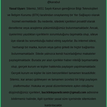
@karabul
Yasal Uyarı:
Sitemiz, 5651 Sayılı Kanun gereğince Bilgi Teknolojileri
ve İletişim Kurumu (BTK) tarafından onaylanmış bir Yer Sağlayıcı olarak
hizmet vermektedir. Bu nedenle, sitedeki içerikleri proaktif olarak
denetleme veya araştırma yükümlülüğümüz bulunmamaktadır. Ancak,
üyelerimiz yazdıkları içeriklerin sorumluluğunu taşımakta olup, siteye
üye olarak bu sorumluluğu kabul etmiş sayılırlar. Bu internet sitesi,
herhangi bir marka, kurum veya şahıs şirketi ile hiçbir bağlantısı
bulunmamaktadır. Sitede yalnızca kendi hazırladığımız makaleler
paylaşılmaktadır. Burada yer alan içerikler haber niteliği taşımamakta
olup, gerçek kurum ve kişiler hakkında paylaşım yapılmamaktadır.
Gerçek kurum ve kişiler ile isim benzerlikleri tamamen tesadüfidir.
Sitemiz, kar amacı gütmeyen ve tamamen ücretsiz bir bilgi paylaşım
platformudur. Hukuka ve yasal düzenlemelere aykırı olduğunu
düşündüğünüz içerikleri,
backlinkpanelicomtr@gmail.com
adresine
bildirmeniz halinde, ilgili içerikler yasal süre içerisinde sitemizden
kaldırılacaktır.