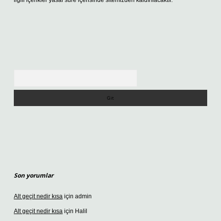
ilgili içerikler yasal süre içerisinde sitemizden kaldırılacaktır.
Arama
Son yorumlar
Alt geçit nedir kısa
için
admin
Alt geçit nedir kısa
için
Halil