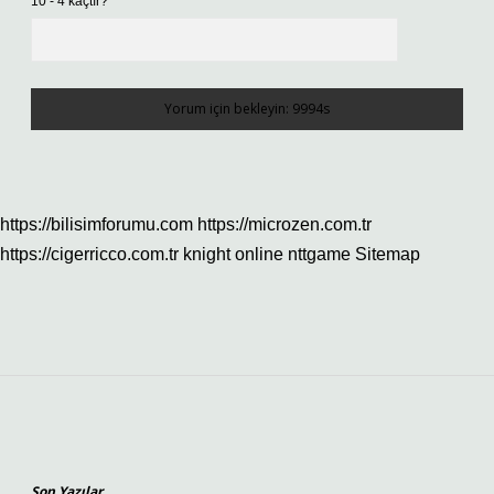
10 - 4 kaçtır?
*
https://bilisimforumu.com
https://microzen.com.tr
https://cigerricco.com.tr
knight online
nttgame
Sitemap
Sidebar
Son Yazılar