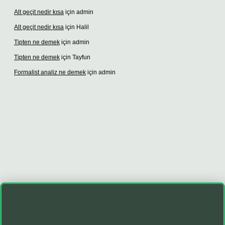
Alt geçit nedir kısa
için
admin
Alt geçit nedir kısa
için
Halil
Tipten ne demek
için
admin
Tipten ne demek
için
Tayfun
Formalist analiz ne demek
için
admin
üncel giriş adresi
vdcasino giriş
betexper giriş