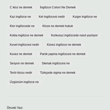
C kloz ne demek
İngilizce Colors Ne Demek
Kaz ingilizce ne
Kel ingilizcesi nedir
Kızgın ingilizce ne
Klor ingilizcede ne
Kloze ne demek hukuk
Kokla ingilizce ne demek
Korkusuz ingilizcede nasıl yazılıyor
Kuvet ingilizcesi nedir
Küvez ingilizce ne demek
Kuvez ne demek
Panik yapma ingilizcesi ne demek
Sesyon ne demek
Sıkmak ingilizcesi ne
Terör klozu nedir
Türkçede sigma ne demek
Üzgünüm ingilizce ne
Önceki Yazı