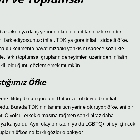
akarken ya da iş yerinde ekip toplantılarını izlerken bir
fark ediyorsunuz: infial. TDK’ya göre infial, “şiddetli öfke,
Ama bu kelimenin hayatımızdaki yankısını sadece sözlükle
e, farklı toplumsal grupların deneyimleri üzerinden infialin
 ilişkili olduğunu gözlemlemek mümkün.
ştığımız Öfke
e itildiği bir an gördüm. Bütün vücut diliyle bir infial
ıyordu. Burada TDK’nın tanımı tam yerine oturuyor; öfke, ani bir
var. O yolcu, erkek olmasına rağmen sanki biraz daha
şıya kalıyordu. Aynı olay bir kadın ya da LGBTQ+ birey için çok
upların öfkesine farklı gözlerle bakıyor.