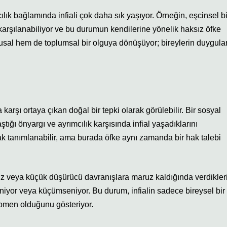
lık bağlamında infiali çok daha sık yaşıyor. Örneğin, eşcinsel bi
e karşılanabiliyor ve bu durumun kendilerine yönelik haksız öfke
sal hem de toplumsal bir olguya dönüşüyor; bireylerin duygular
 karşı ortaya çıkan doğal bir tepki olarak görülebilir. Bir sosyal
tığı önyargı ve ayrımcılık karşısında infial yaşadıklarını
ak tanımlanabilir, ama burada öfke aynı zamanda bir hak talebi
iz veya küçük düşürücü davranışlara maruz kaldığında verdikler
iyor veya küçümseniyor. Bu durum, infialin sadece bireysel bir
enomen olduğunu gösteriyor.