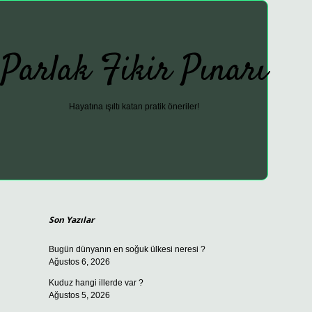
Parlak Fikir Pınarı
Hayatına ışıltı katan pratik öneriler!
Sidebar
ilbet güncel giriş adresi
vdcasino giriş
bet
Son Yazılar
Bugün dünyanın en soğuk ülkesi neresi ?
Ağustos 6, 2026
Kuduz hangi illerde var ?
Ağustos 5, 2026