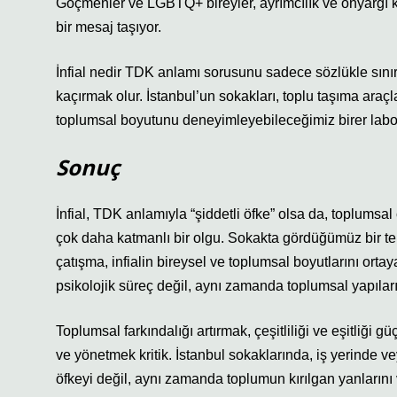
Göçmenler ve LGBTQ+ bireyler, ayrımcılık ve önyargı k
bir mesaj taşıyor.
İnfial nedir TDK anlamı sorusunu sadece sözlükle sınır
kaçırmak olur. İstanbul’un sokakları, toplu taşıma araçl
toplumsal boyutunu deneyimleyebileceğimiz birer labor
Sonuç
İnfial, TDK anlamıyla “şiddetli öfke” olsa da, toplumsal 
çok daha katmanlı bir olgu. Sokakta gördüğümüz bir tepk
çatışma, infialin bireysel ve toplumsal boyutlarını orta
psikolojik süreç değil, aynı zamanda toplumsal yapıları,
Toplumsal farkındalığı artırmak, çeşitliliği ve eşitliği 
ve yönetmek kritik. İstanbul sokaklarında, iş yerinde v
öfkeyi değil, aynı zamanda toplumun kırılgan yanlarını v