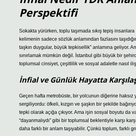
Perspektifi
Sokakta yürürken, toplu taşımada sıkış tepiş insanlara b
kelimenin sadece sözlük anlamından fazlasını taşıdığını 
taşkın duygular, büyük tepkisellik” anlamına geliyor. 
sınırlamak mümkün değil. İstanbul gibi büyük bir şehird
toplumsal cinsiyet, çeşitlilik ve sosyal adaletle nasıl
İnfial ve Günlük Hayatta Karşıla
Geçen hafta metrobüste, bir yolcunun diğerine haksız yer
sergiliyordu: öfkeli, kızgın ve şaşkın bir şekilde bağır
tepki olarak açığa çıkıyor. Ama işin sosyal boyutu da 
“dayanmalıydı” gibi bir toplumsal beklentiyle karşı kar
daha farklı bir anlam taşıyabilir. Çünkü toplum, farklı gr