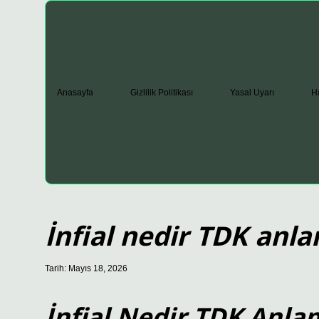
Anasayfa
Gizlilik Politikası
Yasal Uyarı
H
İnfial nedir TDK anla
Tarih: Mayıs 18, 2026
İnfial Nedir TDK Anla