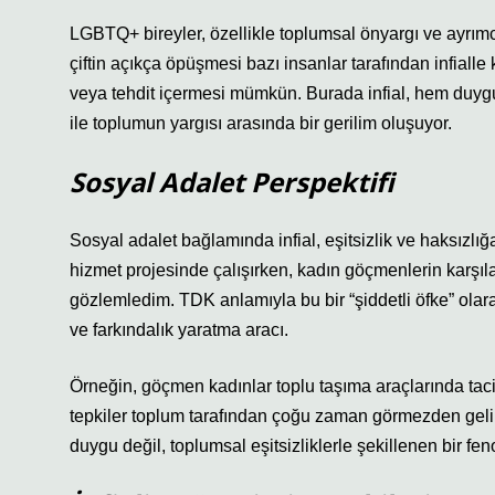
LGBTQ+ bireyler, özellikle toplumsal önyargı ve ayrımcı
çiftin açıkça öpüşmesi bazı insanlar tarafından infiall
veya tehdit içermesi mümkün. Burada infial, hem duygu
ile toplumun yargısı arasında bir gerilim oluşuyor.
Sosyal Adalet Perspektifi
Sosyal adalet bağlamında infial, eşitsizlik ve haksızlığa
hizmet projesinde çalışırken, kadın göçmenlerin karşılaş
gözlemledim. TDK anlamıyla bu bir “şiddetli öfke” olar
ve farkındalık yaratma aracı.
Örneğin, göçmen kadınlar toplu taşıma araçlarında tac
tepkiler toplum tarafından çoğu zaman görmezden gelin
duygu değil, toplumsal eşitsizliklerle şekillenen bir f