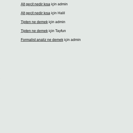
Alt geçit nedir kısa
için
admin
Alt geçit nedir kısa
için
Halil
Tipten ne demek
için
admin
Tipten ne demek
için
Tayfun
Formalist analiz ne demek
için
admin
l