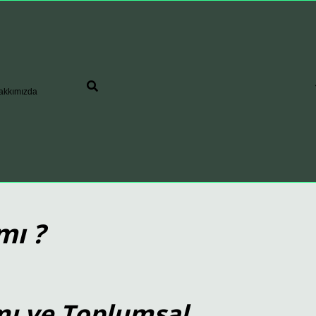
akkımızda
mı ?
mı ve Toplumsal