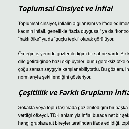
Toplumsal Cinsiyet ve İnfial
Toplumsal cinsiyet, infialin algılanışını ve ifade edilmes
kadının infiali, genellikle “fazla duygusal” ya da “kont
“haklı öfke” ya da “güçlü tepki” olarak görülüyor.
Örneğin iş yerinde gözlemlediğim bir sahne vardı: Bir k
dile getirdiğinde bazı ekip üyeleri bunu gereksiz öfke o
çoğu zaman saygıyla karşılanabiliyordu. Bu gözlem, inf
normlarıyla şekillendiğini gösteriyor.
Çeşitlilik ve Farklı Grupların İnf
Sokakta veya toplu taşımada gözlemlediğim bir başka örn
verdiği öfkeydi. TDK anlamıyla infial burada net bir şe
hangi gruplara ait bireyler tarafından ifade edildiği, t