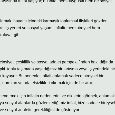
arşısında infial yaşıyor; bu infial hem duygusal hem de sosyal
lamak, hayatın içindeki karmaşık toplumsal ilişkileri gözden
arı, iş yerleri ve sosyal yaşam, infialin hem bireysel hem
atuvar gibi.
cinsiyet, çeşitlilik ve sosyal adalet perspektifinden bakıldığında
i, toplu taşımada yaşadığımız bir tartışma veya iş yerindeki bir
ya koyuyor. Bu nedenle, infiali anlamak sadece bireysel bir
 normları ve adaletsizlikleri okumak için de bir araç.
güçlendirmek için infialin nedenlerini ve etkilerini görmek, anlamak
eya sosyal alanlarda gözlemlediğimiz infial, bize sadece bireyse
e sosyal adaletin gerekliliğini de gösteriyor.