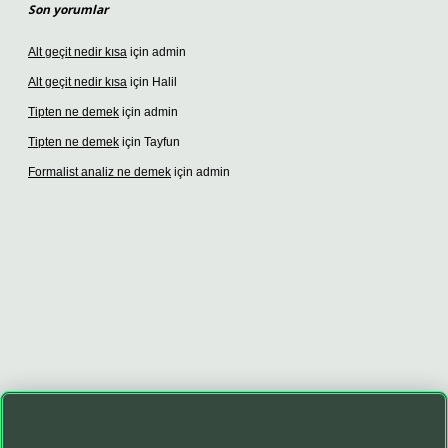
Son yorumlar
Alt geçit nedir kısa
için
admin
Alt geçit nedir kısa
için
Halil
Tipten ne demek
için
admin
Tipten ne demek
için
Tayfun
Formalist analiz ne demek
için
admin
lbet güncel giriş adresi
vdcasino giriş
betexper giriş