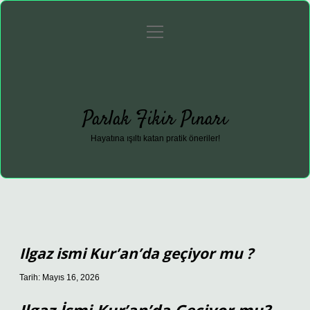
menüyü
Anasayfa
Gizlilik Politikası
Yasal Uyarı
aç
Hakkımızda
Parlak Fikir Pınarı
Hayatına ışıltı katan pratik öneriler!
Ilgaz ismi Kur’an’da geçiyor mu ?
Tarih: Mayıs 16, 2026