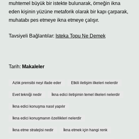
muhtemel büyük bir istekte bulunarak, örneğin ikna
eden kişinin yüzüne metaforik olarak bir kapı çarparak,
muhatabı pes etmeye ikna etmeye çalışır.
Tavsiyeli Bağlantılar:
Isteka Topu Ne Demek
Tarih:
Makaleler
Azlık prensibi neyi ifade eder
Etkili iletişim ilkeleri nelerdir
Evet tekniği nedir
İkna edici iletişimin temel ilkeleri nelerdir
İkna edici konuşma nasıl yapılır
İkna edici konuşmanın özellikleri nelerdir
İkna etme stratejisi nedir
İkna etmek için hangi renk