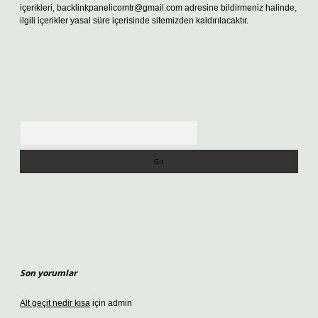
içerikleri,
backlinkpanelicomtr@gmail.com
adresine bildirmeniz halinde,
ilgili içerikler yasal süre içerisinde sitemizden kaldırılacaktır.
Arama
Son yorumlar
Alt geçit nedir kısa
için
admin