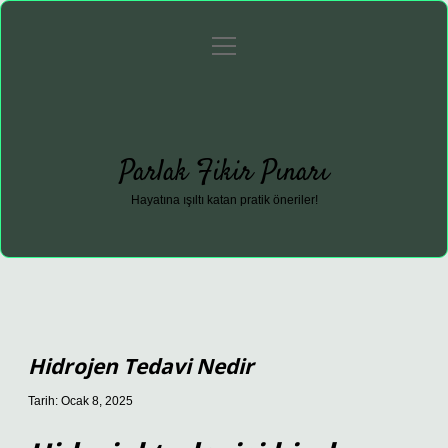
menüyü
Anasayfa
Gizlilik Politikası
Yasal Uyarı
aç
Hakkımızda
Parlak Fikir Pınarı
Hayatına ışıltı katan pratik öneriler!
Hidrojen Tedavi Nedir
Tarih: Ocak 8, 2025