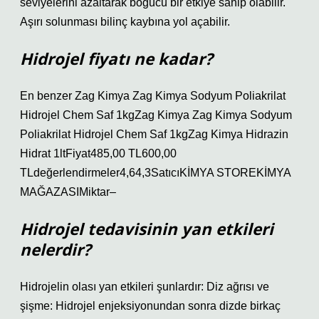
seviyelerini azaltarak boğucu bir etkiye sahip olabilir.
Aşırı solunması bilinç kaybına yol açabilir.
Hidrojel fiyatı ne kadar?
En benzer Zag Kimya Zag Kimya Sodyum Poliakrilat
Hidrojel Chem Saf 1kgZag Kimya Zag Kimya Sodyum
Poliakrilat Hidrojel Chem Saf 1kgZag Kimya Hidrazin
Hidrat 1ltFiyat485,00 TL600,00
TLdeğerlendirmeler4,64,3SatıcıKİMYA STOREKİMYA
MAĞAZASIMiktar–
Hidrojel tedavisinin yan etkileri
nelerdir?
Hidrojelin olası yan etkileri şunlardır: Diz ağrısı ve
şişme: Hidrojel enjeksiyonundan sonra dizde birkaç