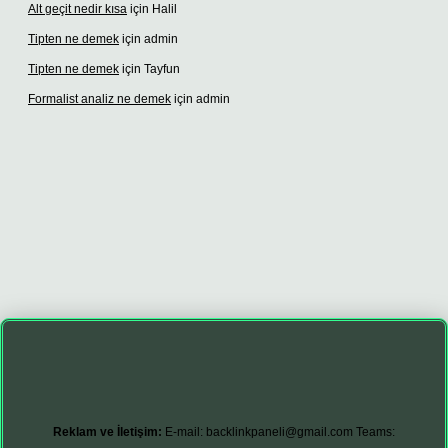
Alt geçit nedir kısa
için
Halil
Tipten ne demek
için
admin
Tipten ne demek
için
Tayfun
Formalist analiz ne demek
için
admin
cel giriş adresi
vdcasino giriş
betexper giriş
Reklam ve İletişim:
E-mail:
backlinkpaneli@gmail.com
Teams: