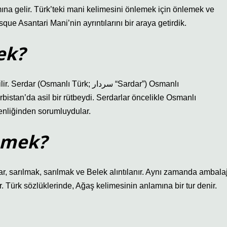
amına gelir. Türk’teki mani kelimesini önlemek için önlemek ve
que Asantari Mani’nin ayrıntılarını bir araya getirdik.
ek?
manlı Türk; سردار “Sardar”) Osmanlı
bistan’da asil bir rütbeydi. Serdarlar öncelikle Osmanlı
venliğinden sorumluydular.
emek?
r, sarılmak, sarılmak ve Belek alıntılanır. Aynı zamanda ambalaj
ir. Türk sözlüklerinde, Ağaş kelimesinin anlamına bir tur denir.