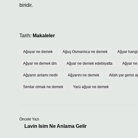
biridir.
Tarih:
Makaleler
Ağayar ne demek
Ağuş Osmanlıca ne demek
Ağyar hangi
Ağyar ne demek din
Ağyar ne demek edebiyatta
Ağyar n
Ağyarın anlamı nedir
Ağyarını ne demek
Allah yar gerisi
Serdar olmak ne demek
Yarü ağyar ne demek
Önceki Yazı
Lavin Isim Ne Anlama Gelir