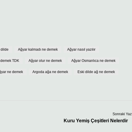
 dilde
Ağyar kalmadı ne demek
Ağyar nasıl yazılır
e demek TDK
Ağyar olur ne demek
Ağyar Osmanlıca ne demek
 ağyar ne demek
Argoda ağa ne demek
Eski dilde ağ ne demek
Sonraki Yaz
Kuru Yemiş Çeşitleri Nelerdir