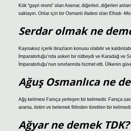
Kök “gayri resmi” olan Asenar, diğerleri, diğerleri anl
saklayın. Onlar için bir Osmanlı ifadesi olan Efradı -Mos
Serdar olmak ne dem
Kaynaksız içerik itirazların konusu olabilir ve kaldırılabilir. Serdar (Os
İmparatorluğu’nda askeri bir rütbeydi ve Karadağ ve Sır
İmparatorluğu’nun sınırlarında hizmet etti. Ülkenin gü
Ağuş Osmanlıca ne d
Ağş kelimesi Farsça yerleşen bir kelimedir. Farsça sara
arama, iletim ve belemek fiilinden türetilen bir kelimed
Ağyar ne demek TDK?