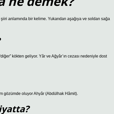
a ne demek?
l şiiri anlamında bir kelime. Yukarıdan aşağıya ve soldan sağa
 “diğer” kökten geliyor. Yâr ve Ağyâr’ın cezası nedeniyle dost
im gözümde oluyor Ahyâr (Abdülhak Hâmit).
yatta?