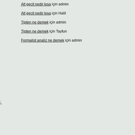
Alt geçit nedir kısa
için
admin
Alt geçit nedir kısa
için
Halil
Tipten ne demek
için
admin
Tipten ne demek
için
Tayfun
Formalist analiz ne demek
için
admin
,