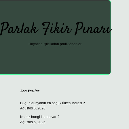
Parlak Fikir Pınarı
Hayatına ışıltı katan pratik öneriler!
Sidebar
ilbet güncel giriş adresi
vdcasino 
Son Yazılar
Bugün dünyanın en soğuk ülkesi neresi ?
Ağustos 6, 2026
Kuduz hangi illerde var ?
Ağustos 5, 2026