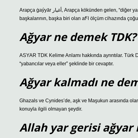
Arapça ġaýyār أغيار, Arapça kökünden gelen, “diğer yabancılar” kelimesinden alıntılanmıştır. Bu kelime, kelimenin ve
başkalarının, başka biri olan afˁl ölçüm cihazında çoğul
Ağyar ne demek TDK?
ASYAR TDK Kelime Anlamı hakkında ayrıntılar. Türk Dil
“yabancılar veya eller” şeklinde bir cevaptır.
Ağyar kalmadı ne de
Ghazals ve Cynides’de, aşk ve Maşukun arasında olan k
konuyla ilgili olmayan şeydir.
Allah yar gerisi ağya