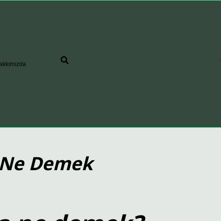
akkımızda
r Ne Demek