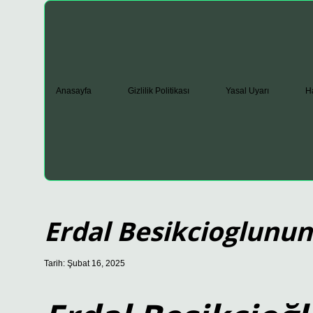
Anasayfa
Gizlilik Politikası
Yasal Uyarı
H
Erdal Besikcioglunun
Tarih: Şubat 16, 2025