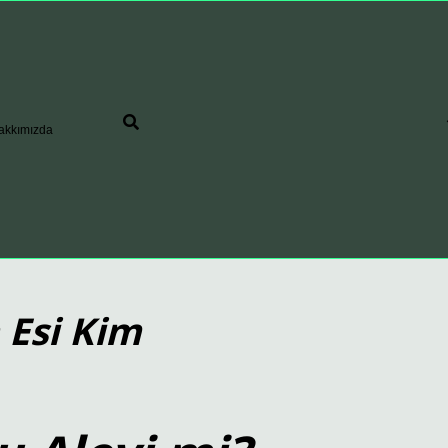
akkımızda
 Esi Kim