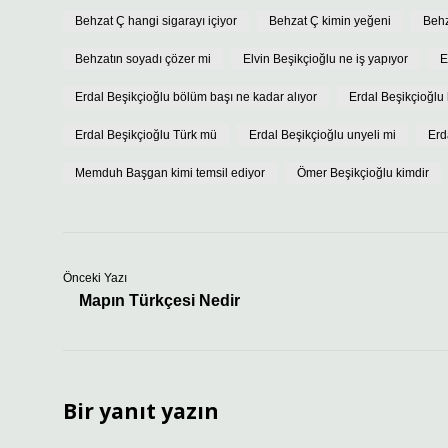
Behzat Ç hangi sigarayı içiyor
Behzat Ç kimin yeğeni
Behz
Behzatın soyadı çözer mi
Elvin Beşikçioğlu ne iş yapıyor
E
Erdal Beşikçioğlu bölüm başı ne kadar alıyor
Erdal Beşikçioğlu 
Erdal Beşikçioğlu Türk mü
Erdal Beşikçioğlu unyeli mi
Erd
Memduh Başgan kimi temsil ediyor
Ömer Beşikçioğlu kimdir
Önceki Yazı
Mapın Türkçesi Nedir
Bir yanıt yazın