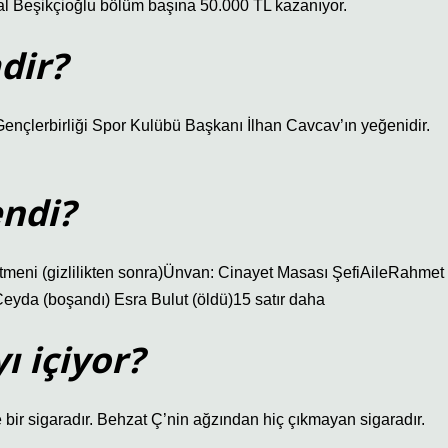
al Beşikçioğlu bölüm başına 50.000 TL kazanıyor.
dir?
ençlerbirliği Spor Kulübü Başkanı İlhan Cavcav’ın yeğenidir.
endi?
tmeni (gizlilikten sonra)Ünvan: Cinayet Masası ŞefiAileRahmet
Ceyda (boşandı) Esra Bulut (öldü)15 satır daha
ı içiyor?
bir sigaradır. Behzat Ç’nin ağzından hiç çıkmayan sigaradır.