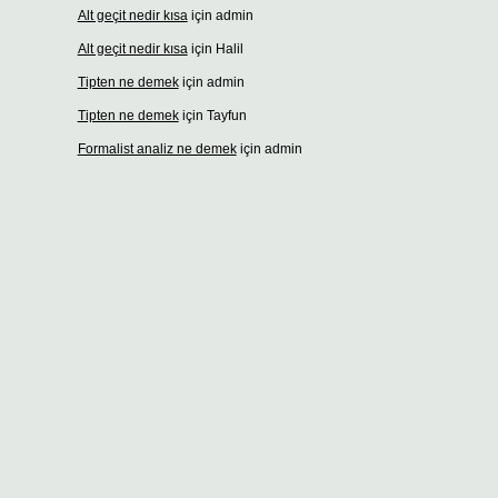
Alt geçit nedir kısa
için
admin
Alt geçit nedir kısa
için
Halil
Tipten ne demek
için
admin
Tipten ne demek
için
Tayfun
Formalist analiz ne demek
için
admin