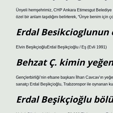
Ünyeli hemşehrimiz, CHP Ankara Etimesgut Belediye B
özel bir anlam taşıdığını belirterek, “Ünye benim için 
Erdal Besikcioglunun 
Elvin BeşikçioğluErdal Beşikçioğlu / Eş (Evli 1991)
Behzat Ç. kimin yeğen
Gençlerbirliği’nin efsane başkanı İlhan Cavcav’ın yeğen
sanatçı Erdal Beşikçioğlu, Trabzonspor ile oynanan kupa m
Erdal Beşikçioğlu böl