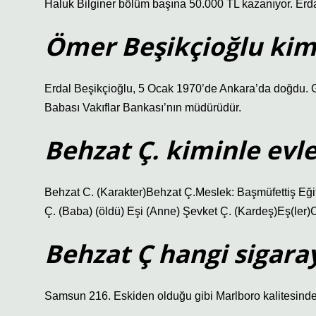
Haluk Bilginer bölüm başına 50.000 TL kazanıyor. Erd
Ömer Beşikçioğlu kim
Erdal Beşikçioğlu, 5 Ocak 1970’de Ankara’da doğdu. G
Babası Vakıflar Bankası’nın müdürüdür.
Behzat Ç. kiminle evl
Behzat C. (Karakter)Behzat Ç.Meslek: Başmüfettiş Eği
Ç. (Baba) (öldü) Eşi (Anne) Şevket Ç. (Kardeş)Eş(ler)
Behzat Ç hangi sigaray
Samsun 216. Eskiden olduğu gibi Marlboro kalitesinde 