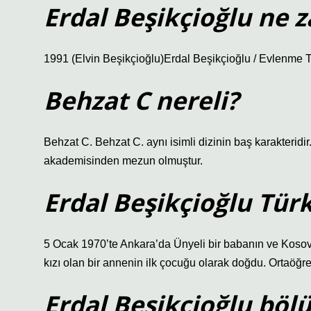
Erdal Beşikçioğlu ne 
1991 (Elvin Beşikçioğlu)Erdal Beşikçioğlu / Evlenme T
Behzat C nereli?
Behzat C. Behzat C. aynı isimli dizinin baş karakterid
akademisinden mezun olmuştur.
Erdal Beşikçioğlu Tür
5 Ocak 1970’te Ankara’da Ünyeli bir babanın ve Kosova
kızı olan bir annenin ilk çocuğu olarak doğdu. Ortaöğr
Erdal Beşikçioğlu böl