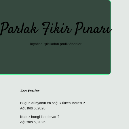
Parlak Fikir Pınarı
Hayatına ışıltı katan pratik öneriler!
Sidebar
ilbet güncel giriş adresi
vdcasino giriş
betex
Son Yazılar
Bugün dünyanın en soğuk ülkesi neresi ?
Ağustos 6, 2026
Kuduz hangi illerde var ?
Ağustos 5, 2026