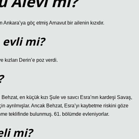
u Alevi mi?
 Ankara’ya göç etmiş Arnavut bir ailenin kızıdır.
 evli mi?
e kızları Derin’e poz verdi.
?
r. Behzat, en küçük kızı Şule ve savcı Esra’nın kardeşi Savaş,
için ayrılmışlar. Ancak Behzat, Esra’yı kaybetme riskini göze
me teklifinde bulunmuş. 61. bölümde evleniyorlar.
li mi?