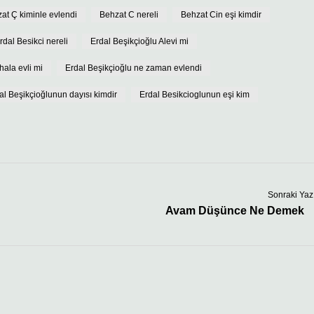
at Ç kiminle evlendi
Behzat C nereli
Behzat Cin eşi kimdir
rdal Besikci nereli
Erdal Beşikçioğlu Alevi mi
hala evli mi
Erdal Beşikçioğlu ne zaman evlendi
al Beşikçioğlunun dayısı kimdir
Erdal Besikcioglunun eşi kim
Sonraki Yaz
Avam Düşünce Ne Demek