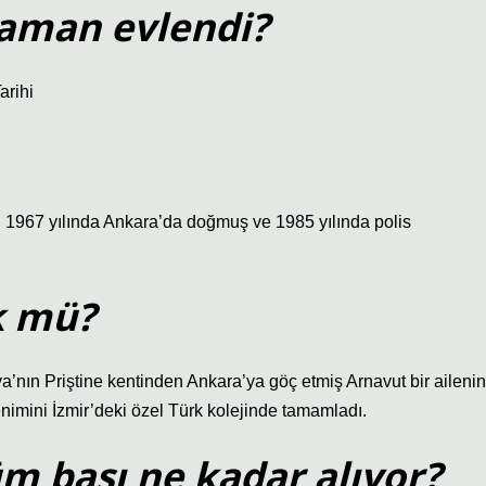
zaman evlendi?
arihi
ir. 1967 yılında Ankara’da doğmuş ve 1985 yılında polis
k mü?
’nın Priştine kentinden Ankara’ya göç etmiş Arnavut bir ailenin
enimini İzmir’deki özel Türk kolejinde tamamladı.
üm başı ne kadar alıyor?