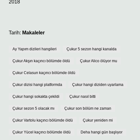
2018
Tarih:
Makaleler
Ay Yapım dizileri hangileri
Çukur 5 sezon hangi kanalda
Çukur Akşın kaçıncı bölümde öldü
Çukur Alico ölüyor mu
Çukur Celasun kaçıncı bölümde öldü
Çukur dizisi hangi platformda
Çukur hangi diziden uyarlama
Çukur hangi sokakta çekildi
Çukur nasıl bitti
Çukur sezon 5 olacak mı
Çukur son bölüm ne zaman
Çukur Vartolu kaçıncı bölümde öldü
Çukur yeniden mi
Çukur Yücel kaçıncı bölümde öldü
Deha hangi gün başlıyor