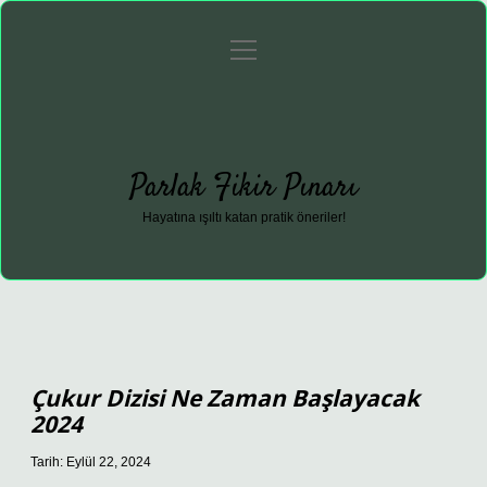
menüyü
Anasayfa
Gizlilik Politikası
Yasal Uyarı
aç
Hakkımızda
Parlak Fikir Pınarı
Hayatına ışıltı katan pratik öneriler!
Çukur Dizisi Ne Zaman Başlayacak
2024
Tarih: Eylül 22, 2024