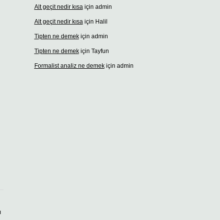
Alt geçit nedir kısa
için
admin
Alt geçit nedir kısa
için
Halil
Tipten ne demek
için
admin
Tipten ne demek
için
Tayfun
Formalist analiz ne demek
için
admin
ı