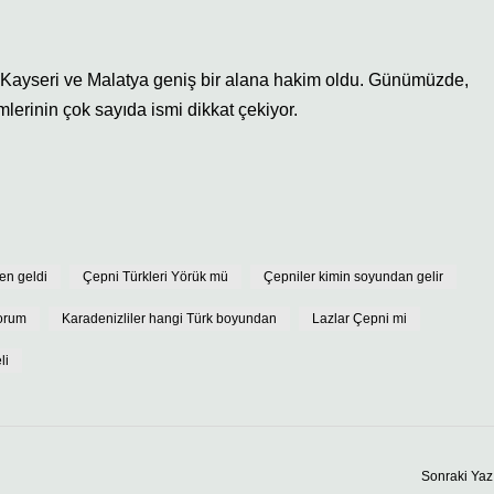
Kayseri ve Malatya geniş bir alana hakim oldu. Günümüzde,
erinin çok sayıda ismi dikkat çekiyor.
en geldi
Çepni Türkleri Yörük mü
Çepniler kimin soyundan gelir
orum
Karadenizliler hangi Türk boyundan
Lazlar Çepni mi
li
Sonraki Yaz