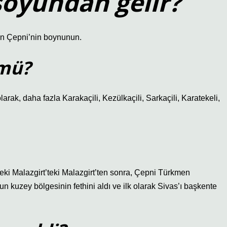
soyundan gelir?
n Çepni’nin boynunun.
 mü?
rak, daha fazla Karakaçili, Kezülkaçili, Sarkaçili, Karatekeli,
eki Malazgirt’teki Malazgirt’ten sonra, Çepni Türkmen
n kuzey bölgesinin fethini aldı ve ilk olarak Sivas’ı başkente