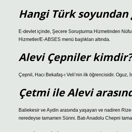
Hangi Türk soyundan 
E-devlet içinde, Şecere Soruşturma Hizmetinden Nüfu
Hizmetler/E-ABSES menü başlıkları altında.
Alevi Çepniler kimdir
Çepnil, Hacı Bekafaş-ı Veli’nin ilk öğrencisidir. Oguz, İ
Çetmi ile Alevi arasın
Baliekesir ve Aydin arasında yaşayan ve nadiren Riz
neredeyse tamamen Sünni. Batı Anadolu Chepni tamamen