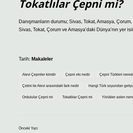
Tokatlılar Çepni mi?
Danışmanların durumu; Sivas, Tokat, Amasya, Çorum, 
Sivas, Tokat, Çorum ve Amasya’daki Dünya’nın yer isiml
Tarih:
Makaleler
Alevi Çepniler kimdir
Çepni ırkı nedir
Çepni Türkleri nered
Çetmi ile Alevi arasındaki fark nedir
Hangi Türk soyundan geliy
Ordulular Çepni mi
Tokatlılar Çepni mi
Yörükler aslen nere
Önceki Yazı