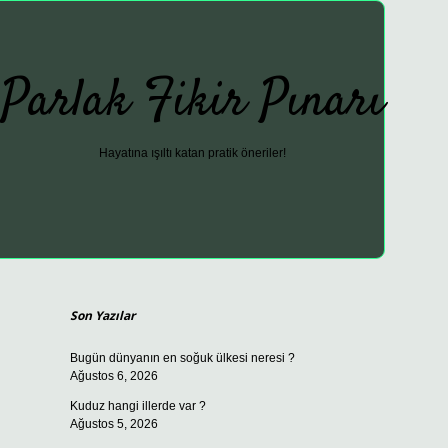
Parlak Fikir Pınarı
Hayatına ışıltı katan pratik öneriler!
Sidebar
ilbet güncel giriş adresi
vdcasino giriş
betexper giriş
Son Yazılar
Bugün dünyanın en soğuk ülkesi neresi ?
Ağustos 6, 2026
Kuduz hangi illerde var ?
Ağustos 5, 2026