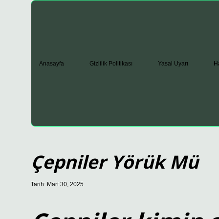
Anasayfa
Gizlilik Politikası
Yasal Uyarı
H
Çepniler Yörük Mü
Tarih: Mart 30, 2025