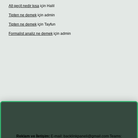
Alt geçit nedir kısa
için
Halil
Tipten ne demek
için
admin
Tipten ne demek
için
Tayfun
Formalist analiz ne demek
için
admin
t güncel giriş adresi
vdcasino giriş
betexper giriş
Reklam ve İletişim:
E-mail:
backlinkpaneli@gmail.com
Teams: