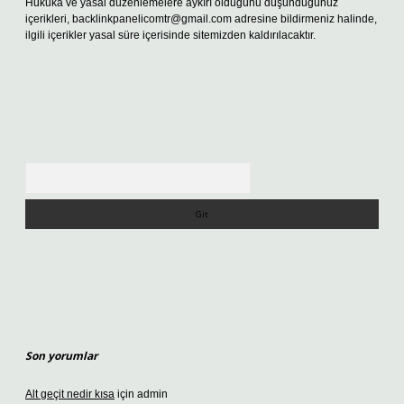
Hukuka ve yasal düzenlemelere aykırı olduğunu düşündüğünüz
içerikleri,
backlinkpanelicomtr@gmail.com
adresine bildirmeniz halinde,
ilgili içerikler yasal süre içerisinde sitemizden kaldırılacaktır.
Arama
Son yorumlar
Alt geçit nedir kısa
için
admin