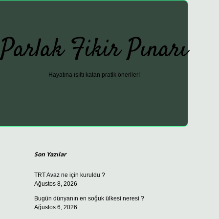
Parlak Fikir Pınarı
Hayatına ışıltı katan pratik öneriler!
Sidebar
ilbet güncel giriş adresi
vdcasino giriş
bete
Son Yazılar
TRT Avaz ne için kuruldu ?
Ağustos 8, 2026
Bugün dünyanın en soğuk ülkesi neresi ?
Ağustos 6, 2026