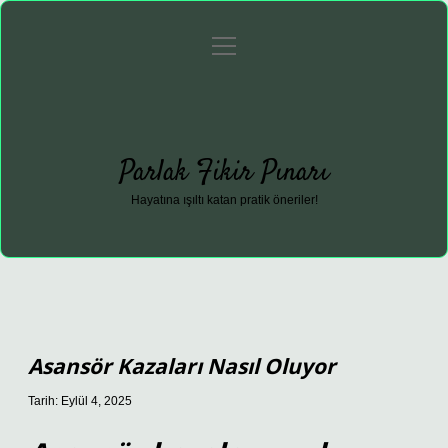
menüyü
Anasayfa
Gizlilik Politikası
Yasal Uyarı
aç
Hakkımızda
Parlak Fikir Pınarı
Hayatına ışıltı katan pratik öneriler!
Asansör Kazaları Nasıl Oluyor
Tarih: Eylül 4, 2025