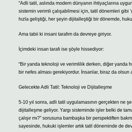
“Adli tatil, aslında modern dünyanın ihtiyaçlarına uygu
sistemin verimli çalışabilmesi için, tatil dönemleri gi
hızla geliştiği, her şeyin dijitalleştiği bir dönemde, h
Ama tabii ki insani tarafım da devreye giriyor.
İçimdeki insan tarafı ise şöyle hissediyor:
“Bir yanda teknoloji ve verimlilik derken, diğer yanda h
bir nefes alması gerekiyordur. İnsanlar, biraz da olsun 
Gelecekte Adli Tatil: Teknoloji ve Dijitalleşme
5-10 yıl sonra, adli tatil uygulamasının gerçekten ne 
dijitalleşme geliyor. Yargı sisteminde işler belki de ta
çalışır mı?” sorusuna bambaşka bir perspektiften bakm
sayesinde, hukuki işlemler artık tatil döneminde de dev