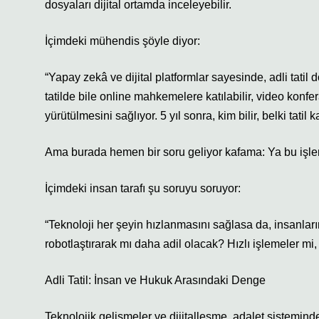
dosyaları dijital ortamda inceleyebilir.
İçimdeki mühendis şöyle diyor:
“Yapay zekâ ve dijital platformlar sayesinde, adli tatil
tatilde bile online mahkemelere katılabilir, video konfe
yürütülmesini sağlıyor. 5 yıl sonra, kim bilir, belki tat
Ama burada hemen bir soru geliyor kafama: Ya bu işler f
İçimdeki insan tarafı şu soruyu soruyor:
“Teknoloji her şeyin hızlanmasını sağlasa da, insanların
robotlaştırarak mı daha adil olacak? Hızlı işlemeler mi,
Adli Tatil: İnsan ve Hukuk Arasındaki Denge
Teknolojik gelişmeler ve dijitalleşme, adalet sistemind