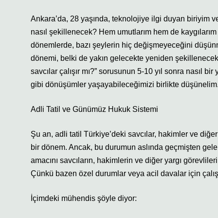
Ankara’da, 28 yaşında, teknolojiye ilgi duyan biriyim
nasıl şekillenecek? Hem umutlarım hem de kaygılarım va
dönemlerde, bazı şeylerin hiç değişmeyeceğini düşünmek
dönemi, belki de yakın gelecekte yeniden şekillenecek bi
savcılar çalışır mı?” sorusunun 5-10 yıl sonra nasıl bir 
gibi dönüşümler yaşayabileceğimizi birlikte düşünelim
Adli Tatil ve Günümüz Hukuk Sistemi
Şu an, adli tatil Türkiye’deki savcılar, hakimler ve diğ
bir dönem. Ancak, bu durumun aslında geçmişten gelen b
amacını savcıların, hakimlerin ve diğer yargı görevlile
Çünkü bazen özel durumlar veya acil davalar için çal
İçimdeki mühendis şöyle diyor: