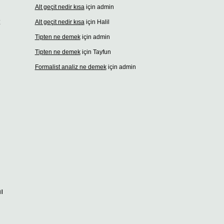
Alt geçit nedir kısa
için
admin
Alt geçit nedir kısa
için
Halil
Tipten ne demek
için
admin
Tipten ne demek
için
Tayfun
Formalist analiz ne demek
için
admin
ı