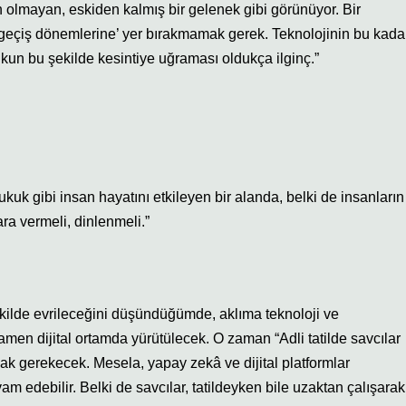
n olmayan, eskiden kalmış bir gelenek gibi görünüyor. Bir
bi ‘geçiş dönemlerine’ yer bırakmamak gerek. Teknolojinin bu kada
ukukun bu şekilde kesintiye uğraması oldukça ilginç.”
ukuk gibi insan hayatını etkileyen bir alanda, belki de insanların
ara vermeli, dinlenmeli.”
şekilde evrileceğini düşündüğümde, aklıma teknoloji ve
mamen dijital ortamda yürütülecek. O zaman “Adli tatilde savcılar
ak gerekecek. Mesela, yapay zekâ ve dijital platformlar
am edebilir. Belki de savcılar, tatildeyken bile uzaktan çalışarak