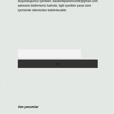
düşündüğünüz içerikleri,
backlinkpanelicomtr@gmail.com
adresine bildirmeniz halinde, ilgili içerikler yasal süre
içerisinde sitemizden kaldırılacaktır.
Arama
r
Son yorumlar