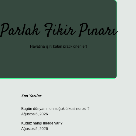
Parlak Fikir Pınarı
Hayatına ışıltı katan pratik öneriler!
Sidebar
ilbet güncel
Son Yazılar
Bugün dünyanın en soğuk ülkesi neresi ?
Ağustos 6, 2026
Kuduz hangi illerde var ?
Ağustos 5, 2026