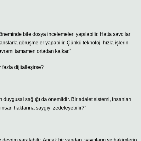
 döneminde bile dosya incelemeleri yapılabilir. Hatta savcılar
ranslarla görüşmeler yapabilir. Çünkü teknoloji hızla işlerin
il kavramı tamamen ortadan kalkar.”
azla dijitalleşirse?
 duygusal sağlığı da önemlidir. Bir adalet sistemi, insanları
 insan haklarına saygıyı zedeleyebilir?”
e devrim yaratabilir. Ancak bir yandan, savcıların ve hakimlerin