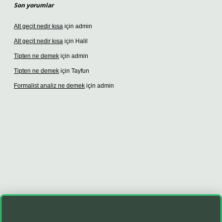
Son yorumlar
Alt geçit nedir kısa
için
admin
Alt geçit nedir kısa
için
Halil
Tipten ne demek
için
admin
Tipten ne demek
için
Tayfun
Formalist analiz ne demek
için
admin
no giriş
betexper giriş