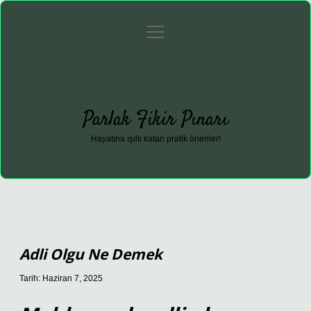
menüyü
Anasayfa
Gizlilik Politikası
Yasal Uyarı
aç
Hakkımızda
Parlak Fikir Pınarı
Hayatına ışıltı katan pratik öneriler!
Adli Olgu Ne Demek
Tarih: Haziran 7, 2025